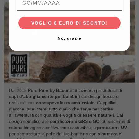
VOGLIO 8 EURO DI SCONTO!
No, grazie
Dal 2013
Pure Pure by Bauer
è un’azienda produttrice di
capi d’abbigliamento per bambini
dal design fresco e
realizzati con
consapevolezza ambientale
. Cappellini,
giacche, tute intere: tutto quello che serve per partire
all’avventura con
qualità e voglia di essere naturali
. Dal
design semplice alle
certificazioni GRS e GOTS
, sinonimo di
cotone biologico e coltivazione sostenibile, e
protezione UV
per abbracciare la pelle del tuo bambino con
sicurezza e