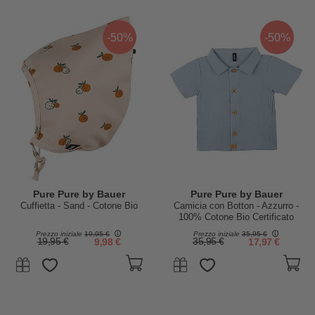
-50%
-50%
Pure Pure by Bauer
Pure Pure by Bauer
Cuffietta - Sand - Cotone Bio
Camicia con Botton - Azzurro -
100% Cotone Bio Certificato
GOTS
Prezzo iniziale
19,95 €
Prezzo iniziale
35,95 €
19,95 €
9,98 €
35,95 €
17,97 €