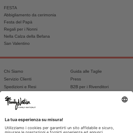
FESTA
Abbigliamento da cerimonia
Festa del Papà
Regali per i Nonni
Nella Calza della Befana
San Valentino
Chi Siamo
Guida alle Taglie
Servizio Clienti
Press
Spedizioni e Resi
B2B per i Rivenditori
Privacy
Cookie Policy
Recupero password?
Lavora con noi
Lista regalo e nascita
I nostri negozi