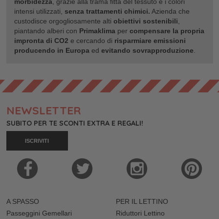
morbidezza
, grazie alla trama fitta del tessuto e i colori
intensi utilizzati,
senza trattamenti chimici.
Azienda che
custodisce orgogliosamente alti
obiettivi sostenibili
,
piantando alberi con
Primaklima
per
compensare la propria
impronta di CO2
e cercando di
risparmiare emissioni
producendo in Europa
ed
evitando sovrapproduzione
.
NEWSLETTER
SUBITO PER TE SCONTI EXTRA E REGALI!
ISCRIVITI
A SPASSO
PER IL LETTINO
Passeggini Gemellari
Riduttori Lettino