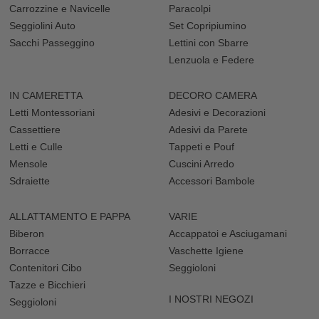
Carrozzine e Navicelle
Paracolpi
Seggiolini Auto
Set Copripiumino
Sacchi Passeggino
Lettini con Sbarre
Lenzuola e Federe
IN CAMERETTA
DECORO CAMERA
Letti Montessoriani
Adesivi e Decorazioni
Cassettiere
Adesivi da Parete
Letti e Culle
Tappeti e Pouf
Mensole
Cuscini Arredo
Sdraiette
Accessori Bambole
ALLATTAMENTO E PAPPA
VARIE
Biberon
Accappatoi e Asciugamani
Borracce
Vaschette Igiene
Contenitori Cibo
Seggioloni
Tazze e Bicchieri
I NOSTRI NEGOZI
Seggioloni