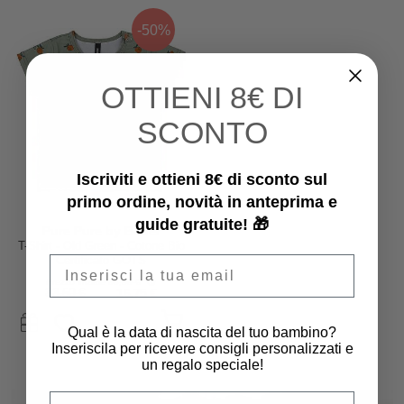
-50%
OTTIENI
8€ DI
SCONTO
Iscriviti e ottieni 8€ di sconto sul
primo ordine, novità in anteprima e
guide gratuite! 🎁
Pure Pure by Bauer
T-Shirt - Old Green - Cotone Bio
Email
Certificato GOTS
Prezzo iniziale
33,50 €
33,50 €
16,75 €
Qual è la data di nascita del tuo bambino?
Inseriscila per ricevere consigli personalizzati e
un regalo speciale!
Qual è la data di nascita del tuo bambino