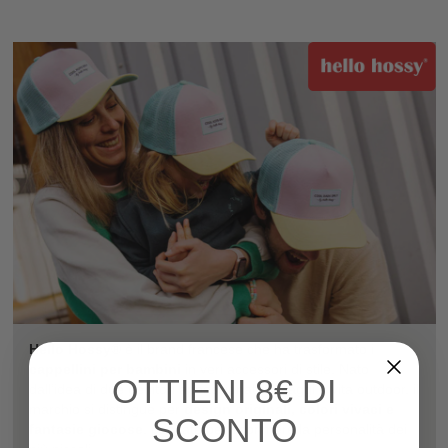
Hello Hossy®
è il brand francese che ha trasformato i
cappellini per bambini
in veri accessori di stile. Nato
OTTIENI
8€ DI
dall’idea di due genitori appassionati di viaggi e vita outdoor, il
marchio si distingue per
design originali, colori vivaci e
SCONTO
fantasie giocose
, pensate per esprimere la personalità dei