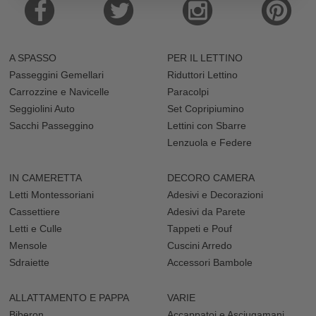
A SPASSO
PER IL LETTINO
Passeggini Gemellari
Riduttori Lettino
Carrozzine e Navicelle
Paracolpi
Seggiolini Auto
Set Copripiumino
Sacchi Passeggino
Lettini con Sbarre
Lenzuola e Federe
IN CAMERETTA
DECORO CAMERA
Letti Montessoriani
Adesivi e Decorazioni
Cassettiere
Adesivi da Parete
Letti e Culle
Tappeti e Pouf
Mensole
Cuscini Arredo
Sdraiette
Accessori Bambole
ALLATTAMENTO E PAPPA
VARIE
Biberon
Accappatoi e Asciugamani