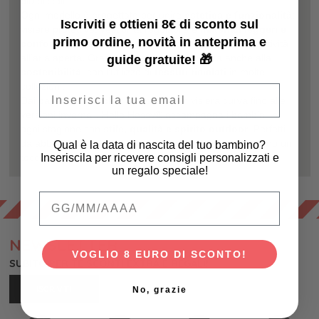
più piccoli.
Ogni modello è progettato per unire
estetica e funzionalità
:
Iscriviti e ottieni 8€ di sconto sul
visiere protettive, vestibilità regolabile e
materiali leggeri e
primo ordine, novità in anteprima e
confortevoli
garantiscono comodità durante tutte le attività
guide gratuite! 🎁
all’aria aperta. Grande attenzione è riservata anche alla
sostenibilità
, con l’utilizzo di
tessuti riciclati
in molte
collezioni.
Email
Dai
cappellini trucker
ai modelli con visiera curva fino alle
versioni invernali, Hello Hossy® accompagna i bambini in
ogni stagione con
stile, qualità e spirito outdoor
. Perfetti
da abbinare ad altri
accessori per bambini
, aggiungono un
Qual è la data di nascita del tuo bambino?
Inseriscila per ricevere consigli personalizzati e
tocco cool e distintivo a ogni outfit.
un regalo speciale!
Qual è la data di nascita del tuo bambino
NEWSLETTER
VOGLIO 8 EURO DI SCONTO!
SUBITO PER TE SCONTI EXTRA E REGALI!
No, grazie
ISCRIVITI