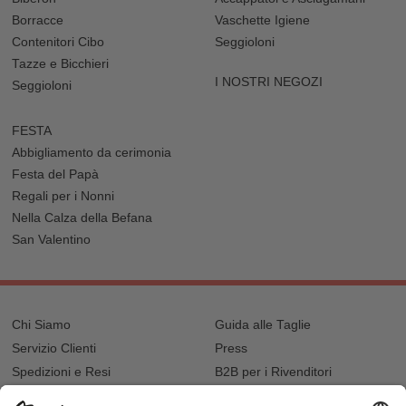
Borracce
Vaschette Igiene
Contenitori Cibo
Seggioloni
Tazze e Bicchieri
I NOSTRI NEGOZI
Seggioloni
FESTA
Abbigliamento da cerimonia
Festa del Papà
Regali per i Nonni
Nella Calza della Befana
San Valentino
Chi Siamo
Guida alle Taglie
Servizio Clienti
Press
Spedizioni e Resi
B2B per i Rivenditori
Privacy
Cookie Policy