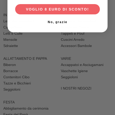
Lenzuola e Federe
VOGLIO 8 EURO DI SCONTO!
IN CAMERETTA
DECORO CAMERA
Letti Montessoriani
Adesivi e Decorazioni
No, grazie
Cassettiere
Adesivi da Parete
Letti e Culle
Tappeti e Pouf
Mensole
Cuscini Arredo
Sdraiette
Accessori Bambole
ALLATTAMENTO E PAPPA
VARIE
Biberon
Accappatoi e Asciugamani
Borracce
Vaschette Igiene
Contenitori Cibo
Seggioloni
Tazze e Bicchieri
I NOSTRI NEGOZI
Seggioloni
FESTA
Abbigliamento da cerimonia
Festa del Papà