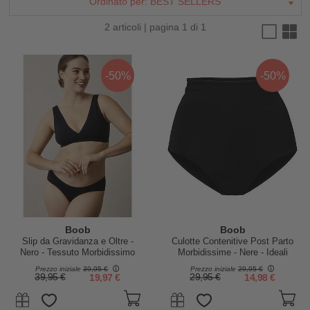
Ordinato per:
BEST SELLERS
2 articoli | pagina 1 di 1
-50%
-50%
Boob
Boob
Slip da Gravidanza e Oltre -
Culotte Contenitive Post Parto
Nero - Tessuto Morbidissimo
Morbidissime - Nere - Ideali
anche dopo un Cesareo
Prezzo iniziale
39,95 €
Prezzo iniziale
29,95 €
39,95 €
19,97 €
29,95 €
14,98 €