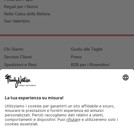
Regali per i Nonni
Nella Calza della Befana
San Valentino
Chi Siamo
Guida alle Taglie
Servizio Clienti
Press
Spedizioni e Resi
B2B per i Rivenditori
Privacy
Cookie Policy
Recupero password?
Lavora con noi
Lista regalo e nascita
I nostri negozi