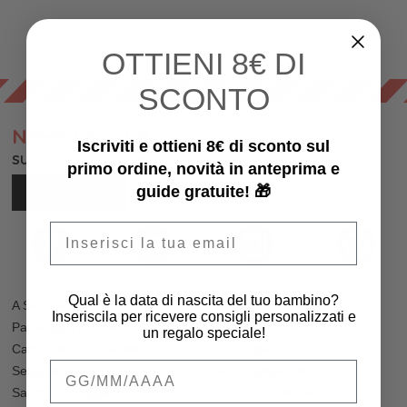
OTTIENI
8€ DI
SCONTO
NEWSLETTER
Iscriviti e ottieni 8€ di sconto sul
SUBITO PER TE SCONTI EXTRA E REGALI!
primo ordine, novità in anteprima e
guide gratuite! 🎁
ISCRIVITI
Email
Qual è la data di nascita del tuo bambino?
A SPASSO
PER IL LETTINO
Inseriscila per ricevere consigli personalizzati e
Passeggini Gemellari
Riduttori Lettino
un regalo speciale!
Carrozzine e Navicelle
Paracolpi
Qual è la data di nascita del tuo bambino
Seggiolini Auto
Set Copripiumino
Sacchi Passeggino
Lettini con Sbarre