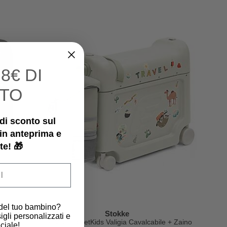
I
8€ DI
TO
€ di sconto sul
 in anteprima e
te! 🎁
 del tuo bambino?
Stokke
igli personalizzati e
Zaino
Set Viaggio JetKids Valigia Cavalcabile + Zaino
ciale!