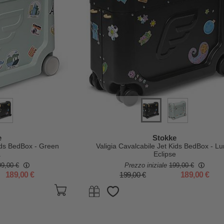
e
Stokke
Kids BedBox - Green
Valigia Cavalcabile Jet Kids BedBox - Lu
a
Eclipse
99,00 €
Prezzo iniziale
199,00 €
189,00 €
199,00 €
189,00 €