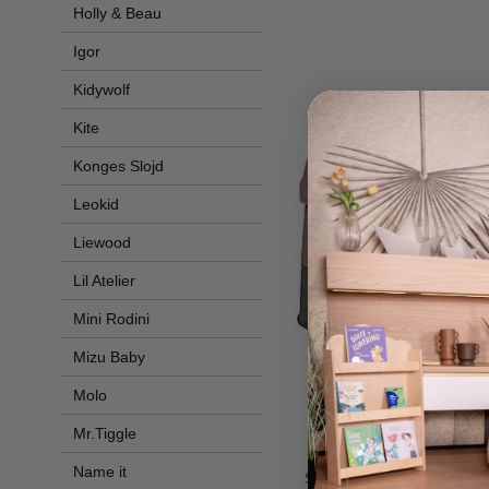
Holly & Beau
Igor
Kidywolf
Kite
Konges Slojd
Leokid
Liewood
Lil Atelier
Mini Rodini
Mizu Baby
Molo
Mr.Tiggle
Stokk
Name it
Set Viaggio JetKids Valigi