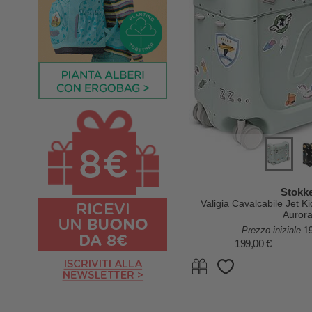
Stokk
Valigia Cavalcabile Jet 
Auror
Prezzo iniziale
1
199,00 €