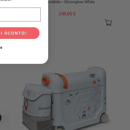
Espandibile - Moonglow White
scita del tuo bambino?
249,00 €
DI SCONTO!
ie