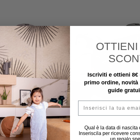
OTTIEN
SCON
Iscriviti e ottieni 8
primo ordine, novità
guide gratui
Email
Qual è la data di nascita
e
Stokke
Inseriscila per ricevere cons
a Cavalcabile + Zaino
Set Viaggio JetKids Valigia Cavalcabile + 
un regalo spe