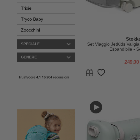
Trixie
Tryco Baby
Zoocchini
Stokk
Set Viaggio JetKids Valigi
SPECIALE
Espandibile - 
GENERE
249,00