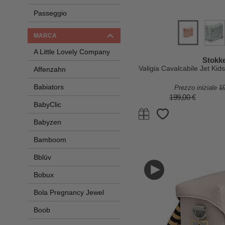
Passeggio
MARCA
A Little Lovely Company
Stokk
Valigia Cavalcabile Jet Kid
Affenzahn
Babiators
Prezzo iniziale
1
199,00 €
BabyClic
Babyzen
Bamboom
Bblüv
Bobux
Bola Pregnancy Jewel
Boob