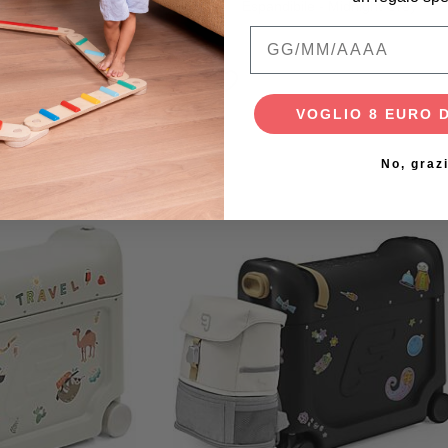
azy Lilac
Espandibile - Midnight Grey
Qual è la data di na
 €
249,00 €
VOGLIO 8 EURO 
No, graz