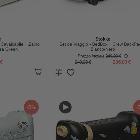
e
Stokke
a Cavalcabile + Zaino
Set da Viaggio - BedBox + Crew BackPac
Sea Green
Bianco/Nero
Prezzo iniziale
249,00 €
 €
249,00 €
236,00 €
-5%
-