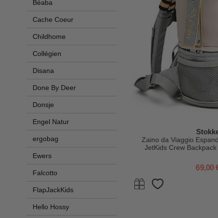
Béaba
Cache Coeur
Childhome
Collégien
Disana
Done By Deer
Donsje
Engel Natur
Stokk
ergobag
Zaino da Viaggio Espandi
JetKids Crew Backpack
Ewers
69,00 
Falcotto
FlapJackKids
Hello Hossy