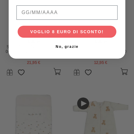
Qual è la data di nascita del tuo bambino
VOGLIO 8 EURO DI SCONTO!
Jollein
Jollein
No, grazie
Sacco Nanna Neonato Jersey -
Lenzuolo per Culla - 100%
0-3 Mesi - Nostalgic Ride - TOG
Cotone - On The Go - 75x100
0,5
cm
21,95 €
12,95 €