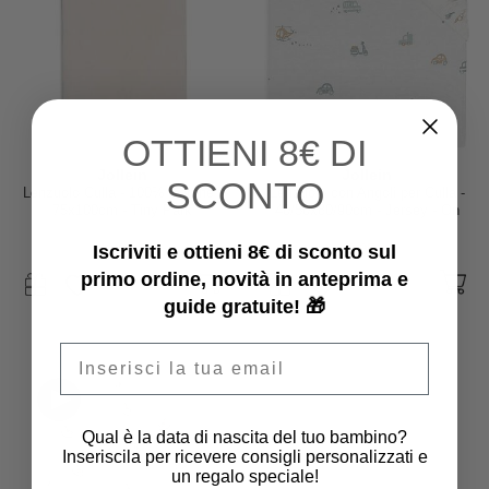
OTTIENI
8€ DI
Jollein
Jollein
SCONTO
Lenzuolo Culla - 100% Cotone -
Lenzuolo con Angoli per Culla -
75x100cm - Tiny Park
40/50x80/90cm - Jersey - On
The Go
12,95 €
9,95 €
Iscriviti e ottieni 8€ di sconto sul
primo ordine, novità in anteprima e
guide gratuite! 🎁
Email
Qual è la data di nascita del tuo bambino?
Inseriscila per ricevere consigli personalizzati e
un regalo speciale!