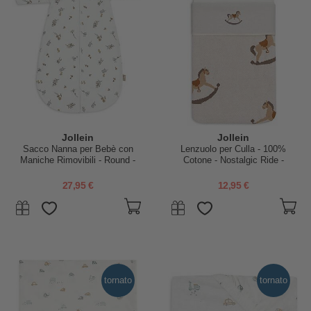
Jollein
Jollein
Sacco Nanna per Bebè con
Lenzuolo per Culla - 100%
Maniche Rimovibili - Round -
Cotone - Nostalgic Ride -
Riverside - 70cm - TOG 1
75x100cm
27,95 €
12,95 €
tornato
tornato