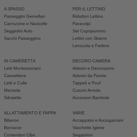
A SPASSO
PER IL LETTINO
Passeggini Gemellari
Riduttori Lettino
Carrozzine e Navicelle
Paracolpi
Seggiolini Auto
Set Copripiumino
Sacchi Passeggino
Lettini con Sbarre
Lenzuola e Federe
IN CAMERETTA
DECORO CAMERA
Letti Montessoriani
Adesivi e Decorazioni
Cassettiere
Adesivi da Parete
Letti e Culle
Tappeti e Pouf
Mensole
Cuscini Arredo
Sdraiette
Accessori Bambole
ALLATTAMENTO E PAPPA
VARIE
Biberon
Accappatoi e Asciugamani
Borracce
Vaschette Igiene
Contenitori Cibo
Seggioloni