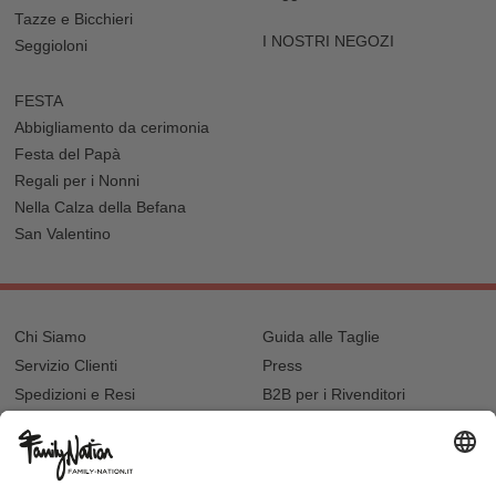
Tazze e Bicchieri
I NOSTRI NEGOZI
Seggioloni
FESTA
Abbigliamento da cerimonia
Festa del Papà
Regali per i Nonni
Nella Calza della Befana
San Valentino
Chi Siamo
Guida alle Taglie
Servizio Clienti
Press
Spedizioni e Resi
B2B per i Rivenditori
Privacy
Cookie Policy
Recupero password?
Lavora con noi
Lista regalo e nascita
I nostri negozi