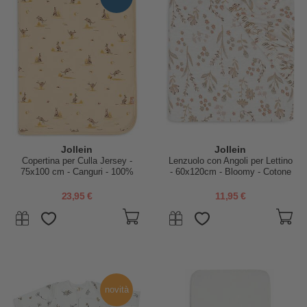
Jollein
Jollein
Copertina per Culla Jersey -
Lenzuolo con Angoli per Lettino
75x100 cm - Canguri - 100%
- 60x120cm - Bloomy - Cotone
Cotone Bio
23,95 €
11,95 €
novità