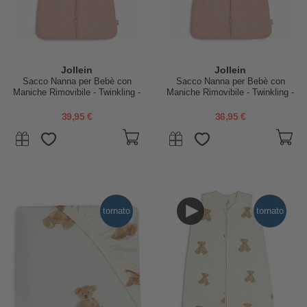
Jollein
Jollein
Sacco Nanna per Bebè con
Sacco Nanna per Bebè con
Maniche Rimovibile - Twinkling -
Maniche Rimovibile - Twinkling -
Wild Rose - 90 cm - TOG 3 -
Wild Rose - 70 cm - TOG 3
Cotone
39,95 €
36,95 €
tornato
tornato