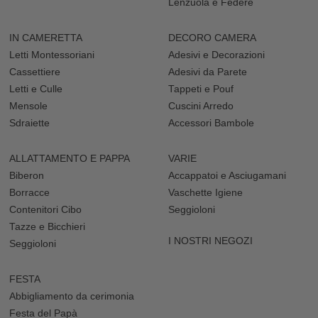
Lenzuola e Federe
IN CAMERETTA
DECORO CAMERA
Letti Montessoriani
Adesivi e Decorazioni
Cassettiere
Adesivi da Parete
Letti e Culle
Tappeti e Pouf
Mensole
Cuscini Arredo
Sdraiette
Accessori Bambole
ALLATTAMENTO E PAPPA
VARIE
Biberon
Accappatoi e Asciugamani
Borracce
Vaschette Igiene
Contenitori Cibo
Seggioloni
Tazze e Bicchieri
I NOSTRI NEGOZI
Seggioloni
FESTA
Abbigliamento da cerimonia
Festa del Papà