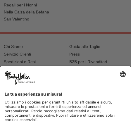
Regali per i Nonni
Nella Calza della Befana
San Valentino
Chi Siamo
Guida alle Taglie
Servizio Clienti
Press
Spedizioni e Resi
B2B per i Rivenditori
Privacy
Cookie Policy
Recupero password?
Lavora con noi
Lista regalo e nascita
I nostri negozi