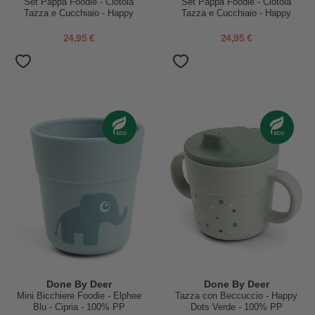
Set Pappa Foodie - Ciotola
Set Pappa Foodie - Ciotola
Tazza e Cucchiaio - Happy
Tazza e Cucchiaio - Happy
Clouds - Rosa Cipria - 100% PP
Clouds - Verde - 100% PP
Alimentare
Alimentare
24,95 €
24,95 €
Done By Deer
Done By Deer
Mini Bicchiere Foodie - Elphee
Tazza con Beccuccio - Happy
Blu - Cipria - 100% PP
Dots Verde - 100% PP