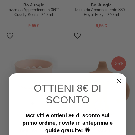
Bo Jungle
Bo Jungle
Tazza da Apprendimento 360° -
Tazza da Apprendimento 360° -
Cuddly Koala - 240 ml
Royal Foxy - 240 ml
9,95 €
9,95 €
-25%
OTTIENI
8€ DI
SCONTO
Iscriviti e ottieni 8€ di sconto sul
primo ordine, novità in anteprima e
guide gratuite! 🎁
Done By Deer
Liewood