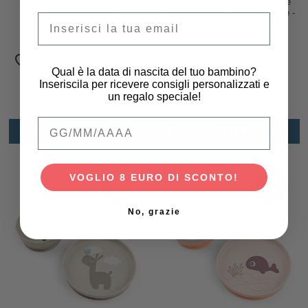
Tazza da Apprendimento con
Tazza Sippy con Beccuccio e
Bordo per Bere a 360° -
Manici Amelio - Tuscany Rose -
Email
Antigoccia - Tiny Farm - Cipria -
Veicoli - 160 ml - 100% Silicone
260 ml - 9m+
14,95 €
21,00 €
15,75 €
Qual è la data di nascita del tuo bambino?
Inseriscila per ricevere consigli personalizzati e
un regalo speciale!
Qual è la data di nascita del tuo bambino
ALTRI UTENTI HANNO COMPRATO
VOGLIO 8 EURO DI SCONTO!
No, grazie