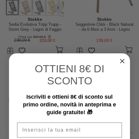
...
Stokke
Stokke
Sedia Evolutiva Tripp Trapp -
Seggiolone Clikk - Black Natural
Storm Grey - Legno di Faggio
- da 6 Mesi a 3 Anni - Legno
Massiccio
Prima era
239,00 €
239,00 €
229,00 €
159,00 €
OTTIENI
8€ DI
SCONTO
Iscriviti e ottieni 8€ di sconto sul
primo ordine, novità in anteprima e
guide gratuite! 🎁
Email