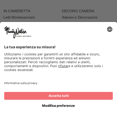
IN CAMERETTA
DECORO CAMERA
Letti Montessoriani
Adesivi e Decorazioni
Cassettiere
Adesivi da Parete
Letti e Culle
Tappeti e Pouf
Mensole
Cuscini Arredo
Sdraiette
Accessori Bambole
ALLATTAMENTO E PAPPA
VARIE
Biberon
Accappatoi e Asciugamani
Borracce
Vaschette Igiene
Contenitori Cibo
Seggioloni
Tazze e Bicchieri
I NOSTRI NEGOZI
Seggioloni
FESTA
Abbigliamento da cerimonia
Festa del Papà