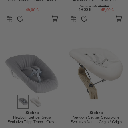
Materiale Riciclato
Reversibile
Prezzo iniziale
49,00 €
49,00 €
49,00 €
45,00 €
Stokke
Stokke
Newborn Set per Sedia
Newborn Set per Seggiolone
Evolutiva Tripp Trapp - Grey -
Evolutivo Nomi - Grigio / Grigio
con Gancio Appendigiochi
Sabbia