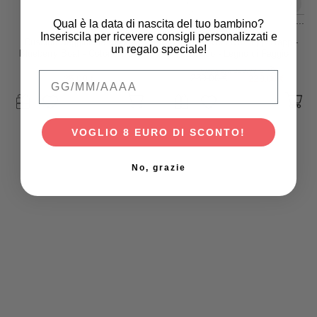
...
Qual è la data di nascita del tuo bambino?
Stokke
Stokke
Inseriscila per ricevere consigli personalizzati e
Cuscino Seggiolone Clikk -
Sedia Evolutiva Tripp Trapp -
un regalo speciale!
Blueberry Boat - Cotone OCS
Bianco - Legno di Faggio
Prima era
219,00 €
Qual è la data di nascita del tuo bambino
35,00 €
239,00 €
229,00 €
VOGLIO 8 EURO DI SCONTO!
No, grazie