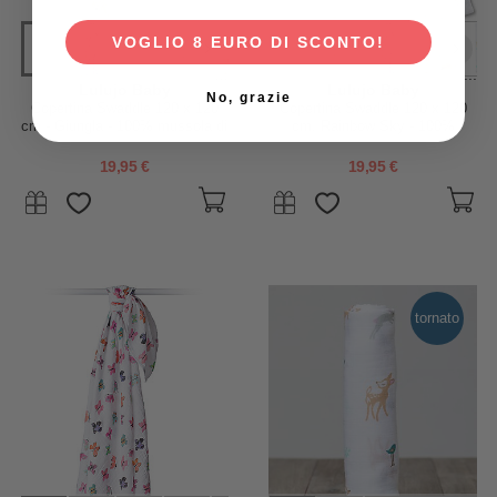
VOGLIO 8 EURO DI SCONTO!
...
...
Lulujo Baby
Lulujo Baby
No, grazie
Copertina Swaddle 120 x 120
Copertina Swaddle 120 x 120
cm - Giungla - 100% mussola di
cm, Rainbow Sky - 100%
cotone
mussola di cotone
19,95 €
19,95 €
tornato