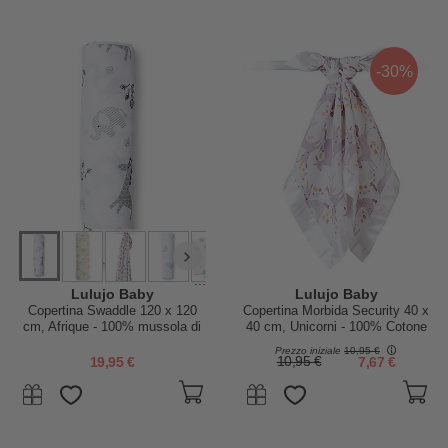
-30%
...
Lulujo Baby
Lulujo Baby
Copertina Swaddle 120 x 120
Copertina Morbida Security 40 x
cm, Afrique - 100% mussola di
40 cm, Unicorni - 100% Cotone
cotone
- Pacco da 2
Prezzo iniziale
10,95 €
19,95 €
10,95 €
7,67 €