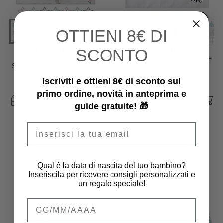
OTTIENI
8€ DI
SCONTO
Lulujo Baby
Lulujo Baby
Kit Primo Anno Something
Kit Primo Anno A Dream Come
Special - Copertina Swaddle in
True - Copertina Swaddle in
Mussola di Cotone + 14 Cards -
Mussola di Cotone + 14 Cards -
Iscriviti e ottieni 8€ di sconto sul
Per i bebé più social!
Per i bebé più social!
22,95 €
22,95 €
primo ordine, novità in anteprima e
guide gratuite! 🎁
Email
Qual è la data di nascita del tuo bambino?
Inseriscila per ricevere consigli personalizzati e
un regalo speciale!
Qual è la data di nascita del tuo bambino