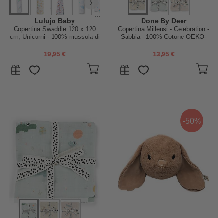
...
Lulujo Baby
Done By Deer
Copertina Swaddle 120 x 120
Copertina Milleusi - Celebration -
cm, Unicorni - 100% mussola di
Sabbia - 100% Cotone OEKO-
cotone
TEX - 120x120cm
19,95 €
13,95 €
-50%