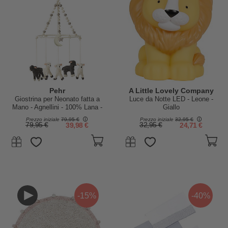
Pehr
A Little Lovely Company
Giostrina per Neonato fatta a
Luce da Notte LED - Leone -
Mano - Agnellini - 100% Lana -
Giallo
Coloranti AZO-Free
Prezzo iniziale
79,95 €
Prezzo iniziale
32,95 €
79,95 €
39,98 €
32,95 €
24,71 €
-15%
-40%