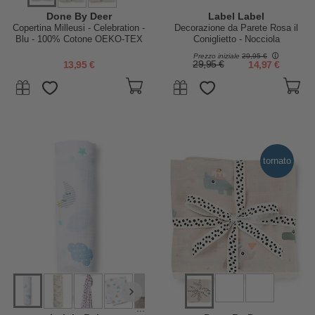
Done By Deer
Label Label
Copertina Milleusi - Celebration -
Decorazione da Parete Rosa il
Blu - 100% Cotone OEKO-TEX
Coniglietto - Nocciola
- 120x120cm
Prezzo iniziale
29,95 €
13,95 €
29,95 €
14,97 €
tornato
...