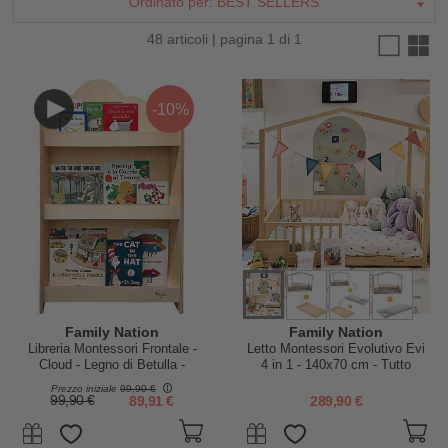
Ordinato per:
BEST SELLERS
48 articoli | pagina 1 di 1
-10%
Family Nation
Family Nation
Libreria Montessori Frontale -
Letto Montessori Evolutivo Evi
Cloud - Legno di Betulla -
4 in 1 - 140x70 cm - Tutto
Natural
Incluso - Convertibile in Divano
Prezzo iniziale
99,90 €
99,90 €
89,91 €
289,90 €