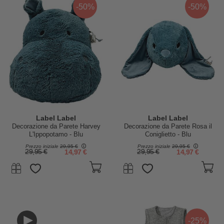
-50%
-50%
Label Label
Label Label
Decorazione da Parete Harvey
Decorazione da Parete Rosa il
L'Ippopotamo - Blu
Coniglietto - Blu
Prezzo iniziale
29,95 €
Prezzo iniziale
29,95 €
29,95 €
14,97 €
29,95 €
14,97 €
-25%