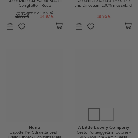
Decorazione da Parete Rosa il
Copertina Swaddle 120 x 120
Coniglietto - Rosa
cm, Dinosauri -100% mussola di
cotone
Prezzo iniziale
29,95 €
29,95 €
14,97 €
19,95 €
Nuna
A Little Lovely Company
Capotte Per Sdraietta Leaf ,
Cesto Portaoggetti in Cotone -
Grigio Cinder - Con zanzariera
40x50x40 cm - Amici della