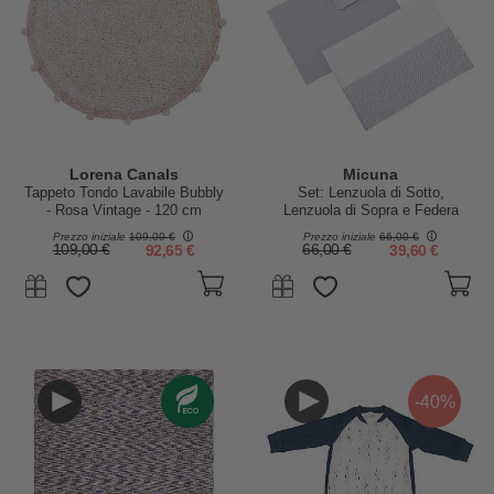
Lorena Canals
Micuna
Tappeto Tondo Lavabile Bubbly
Set: Lenzuola di Sotto,
- Rosa Vintage - 120 cm
Lenzuola di Sopra e Federa
diametro
Cuscino per Culla You&Me,
Prezzo iniziale
109,00 €
Prezzo iniziale
66,00 €
Grigio
109,00 €
92,65 €
66,00 €
39,60 €
-40%