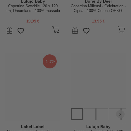
Lulujo Baby
Done By Deer
Copertina Swaddle 120 x 120
Copertina Milleusi - Celebration -
cm, Dreamland - 100% mussola
Cipria - 100% Cotone OEKO-
di cotone
TEX - 120x120cm
19,95 €
13,95 €
-50%
...
Label Label
Lulujo Baby