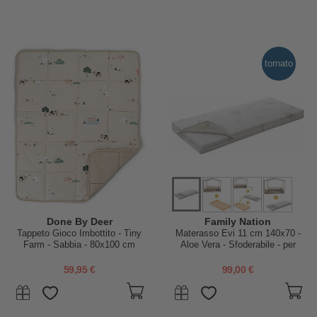
tornato
Done By Deer
Family Nation
Tappeto Gioco Imbottito - Tiny
Materasso Evi 11 cm 140x70 -
Farm - Sabbia - 80x100 cm
Aloe Vera - Sfoderabile - per
Letto Montessori Evolutivo Evi
4 in 1
59,95 €
99,00 €