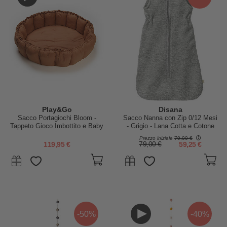
Play&Go
Disana
Sacco Portagiochi Bloom -
Sacco Nanna con Zip 0/12 Mesi
Tappeto Gioco Imbottito e Baby
- Grigio - Lana Cotta e Cotone
Nest 2 in 1 in 100% Cotone Bio
Bio - TOG 2
Prezzo iniziale
79,00 €
- Tawny Brown
119,95 €
79,00 €
59,25 €
-50%
-40%