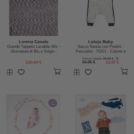
Lorena Canals
Lulujo Baby
Grande Tappeto Lavabile Mix -
Sacco Nanna con Piedini -
Sfumature di Blu e Grigio -
Pesciolini - TOG1 - Cotone e
100% Cotone (140 x 200 cm)
Viscosa di Bambù
Prezzo iniziale
39,95 €
220,00 €
39,95 €
23,97 €