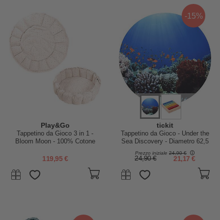
-15%
Play&Go
tickit
Tappetino da Gioco 3 in 1 -
Tappetino da Gioco - Under the
Bloom Moon - 100% Cotone
Sea Discovery - Diametro 62,5
Biologico
cm
Prezzo iniziale
24,90 €
119,95 €
24,90 €
21,17 €