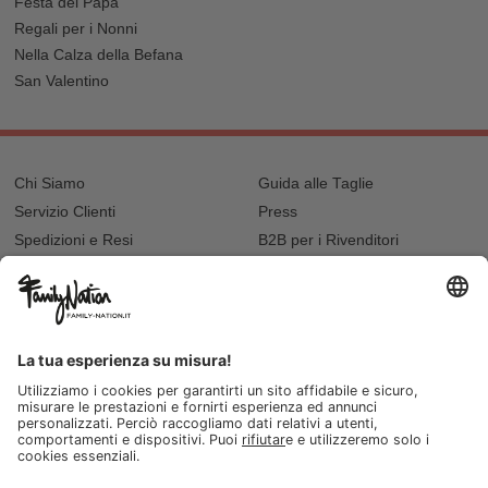
Festa del Papà
Regali per i Nonni
Nella Calza della Befana
San Valentino
Chi Siamo
Guida alle Taglie
Servizio Clienti
Press
Spedizioni e Resi
B2B per i Rivenditori
Privacy
Cookie Policy
Recupero password?
Lavora con noi
Lista regalo e nascita
I nostri negozi