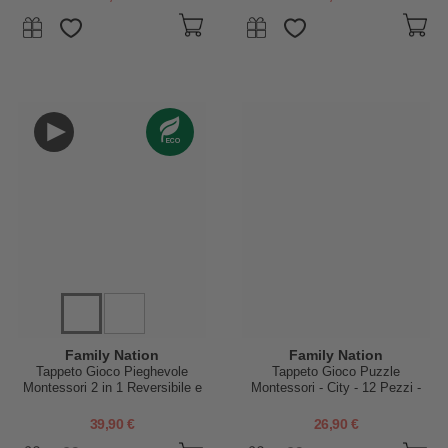
Family Nation
Family Nation
Tappeto Gioco Pieghevole
Tappeto Gioco Puzzle
Montessori 2 in 1 Reversibile e
Montessori - City - 12 Pezzi -
Morbido - Dino Friends -
Morbido e Sicuro dalla Nascita -
180x150cm - dalla Nascita
117,5x88,5 cm - dalla Nascita
39,90 €
26,90 €