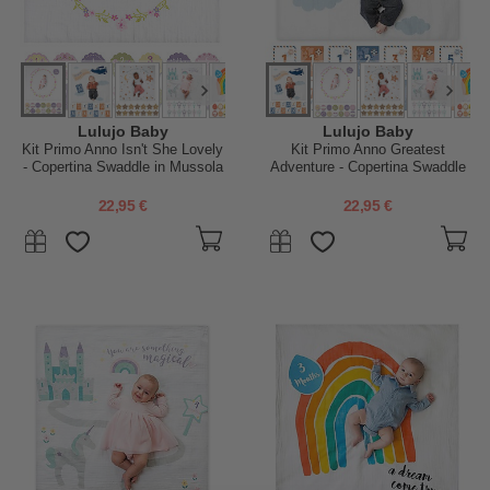
Lulujo Baby
Lulujo Baby
Kit Primo Anno Isn't She Lovely
Kit Primo Anno Greatest
- Copertina Swaddle in Mussola
Adventure - Copertina Swaddle
di Cotone + 14 Cards - Per i
in Mussola di Cotone + 14
bebé più social!
Cards - Per i bebé più social!
22,95 €
22,95 €