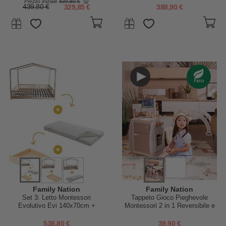
Prezzo iniziale
439,80 €
439,80 €
329,85 €
388,90 €
Family Nation
Family Nation
Set 3: Letto Montessori
Tappeto Gioco Pieghevole
Evolutivo Evi 140x70cm +
Montessori 2 in 1 Reversibile e
Cassetto + Materasso 11 cm
Morbido - Animal Friends -
Aloe Vera
180x150cm - dalla Nascita
538,80 €
39,90 €