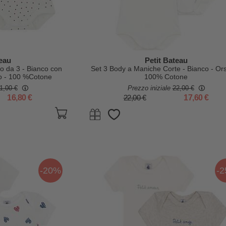
teau
Petit Bateau
o da 3 - Bianco con
Set 3 Body a Maniche Corte - Bianco - Orse
co - 100 %Cotone
100% Cotone
1,00 €
Prezzo iniziale
22,00 €
16,80 €
22,00 €
17,60 €
-20%
-