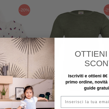
-20%
-
OTTIEN
SCON
Iscriviti e ottieni 8
primo ordine, novità
guide gratui
Email
teau
Engel Natur
ga - Pacco da 3 -
Body a Manica Lunga con Automatici - V