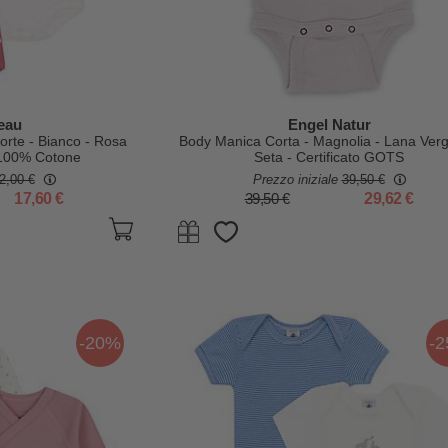
teau
Engel Natur
orte - Bianco - Rosa
Body Manica Corta - Magnolia - Lana Verg
- 100% Cotone
Seta - Certificato GOTS
2,00 €
Prezzo iniziale
39,50 €
17,60 €
39,50 €
29,62 €
-20%
-