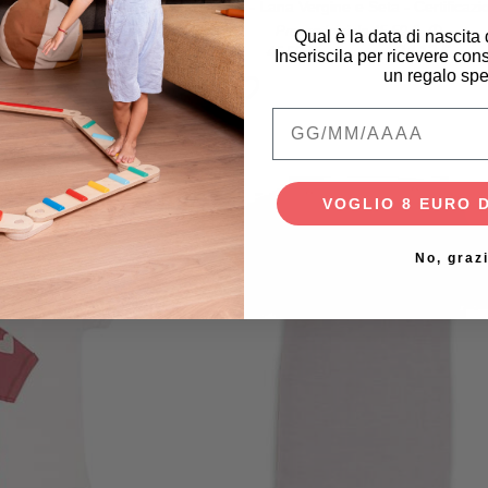
- 100% Cotone Bio
Oliva - Lana Vergine e Seta - Certificazi
GOTS
7,00 €
Prezzo iniziale
45,50 €
Qual è la data di nascita
21,60 €
45,50 €
34,13 €
Inseriscila per ricevere cons
un regalo spe
Qual è la data di na
VOGLIO 8 EURO 
-20%
-
No, graz