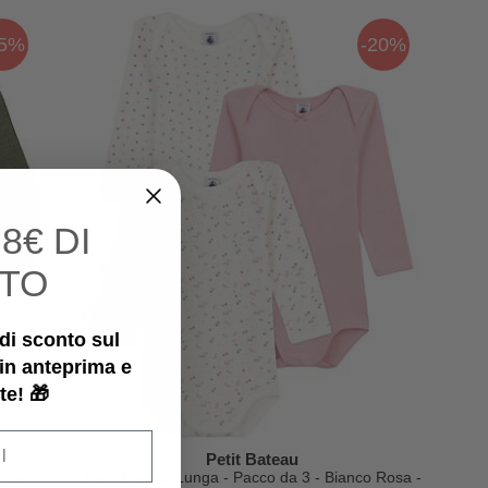
25%
-20%
I
8€ DI
TO
€ di sconto sul
 in anteprima e
te! 🎁
Petit Bateau
erde
Body Manica Lunga - Pacco da 3 - Bianco Rosa -