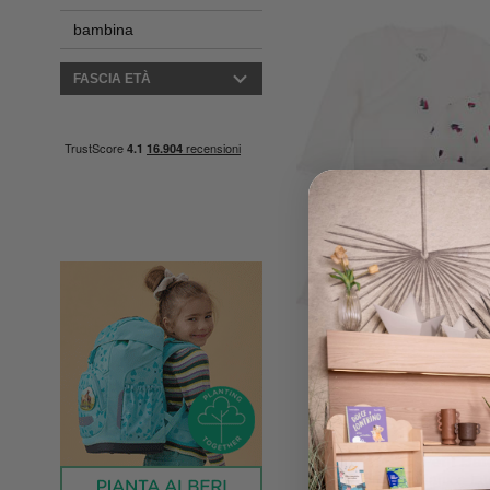
bambina
FASCIA ETÀ
Petit Ba
Body Kimono Manica Lun