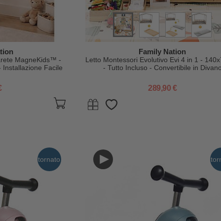
tion
Family Nation
arete MagneKids™ -
Letto Montessori Evolutivo Evi 4 in 1 - 140
 Installazione Facile
- Tutto Incluso - Convertibile in Divan
ri
€
289,90 €
tornato
tor