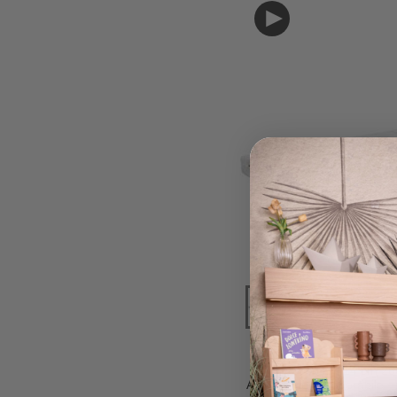
Family Na
Materasso Evi 14 cm 200
Anallergico - Sfoderabile -