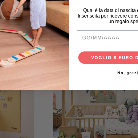
 4 in 1
Prezzo iniziale
99,90 €
 €
99,90 €
89,91 €
Qual è la data di nascita
Inseriscila per ricevere cons
un regalo spe
Qual è la data di na
VOGLIO 8 EURO 
No, graz