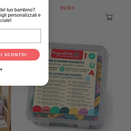
STEM!
99,00 €
 del tuo bambino?
igli personalizzati e
ciale!
scita del tuo bambino?
DI SCONTO!
ie