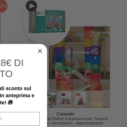
10%
I
8€ DI
TO
€ di sconto sul
 in anteprima e
te! 🎁
Connetix
no di
92 Pezzi - Pista Palline Espansione per Tessere
Magnetiche - Arcobaleno - Apprendimento