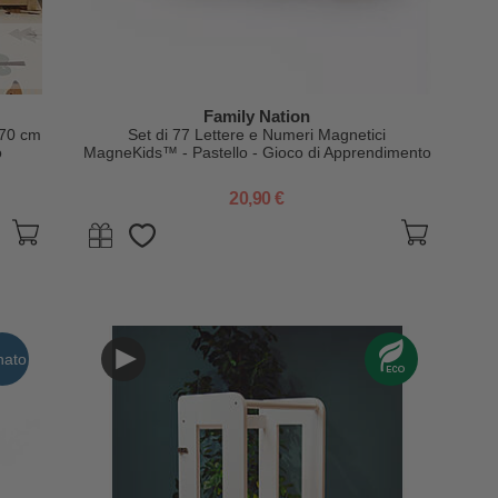
Family Nation
x70 cm
Set di 77 Lettere e Numeri Magnetici
o
MagneKids™ - Pastello - Gioco di Apprendimento
per Bambini
20,90 €
nato