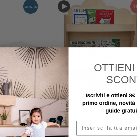
-
tornato
OTTIEN
SCON
Iscriviti e ottieni 8
primo ordine, novità
guide gratui
...
tion
Family Nation
Email
x90 - Antiacaro e
Libreria Montessori Frontale - Cloud - Leg
 per Letto Montessori
Betulla - Natural