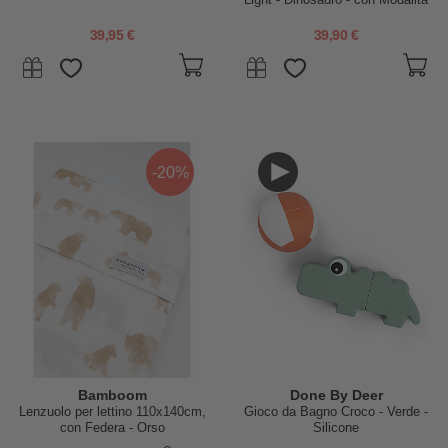
Sleep, Walk e Read
39,95 €
39,90 €
-20%
Bamboom
Done By Deer
Lenzuolo per lettino 110x140cm,
Gioco da Bagno Croco - Verde -
con Federa - Orso
Silicone