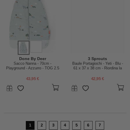
Done By Deer
3 Sprouts
Sacco Nanna - 70cm -
Baule Portagiochi - Yeti - Blu -
Playground - Azzurro - TOG 2.5
61 x 37 x 38 cm - Riordina la
Cameretta con Fantasia
43,95 €
42,95 €
1
2
3
4
5
6
7