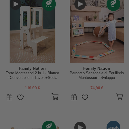
Family Nation
Family Nation
Torre Montessori 2 in 1 - Bianco
Percorso Sensoriale di Equilibrio
- Convertibile in Tavolo+Sedia
Montessori - Sviluppo
Psicomotorio - 2+ anni - in
Legno
119,90 €
74,90 €
tornato