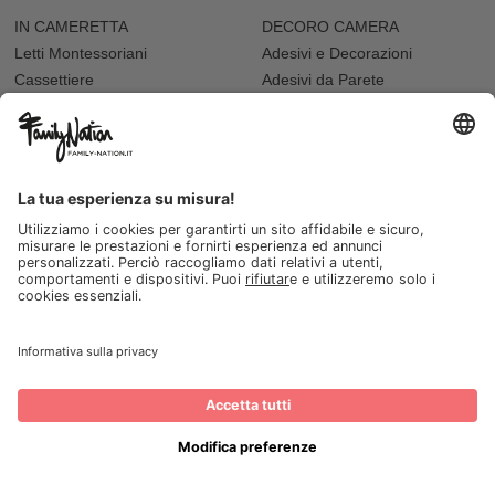
IN CAMERETTA
DECORO CAMERA
Letti Montessoriani
Adesivi e Decorazioni
Cassettiere
Adesivi da Parete
Letti e Culle
Tappeti e Pouf
Mensole
Cuscini Arredo
Sdraiette
Accessori Bambole
ALLATTAMENTO E PAPPA
VARIE
Biberon
Accappatoi e Asciugamani
Borracce
Vaschette Igiene
Contenitori Cibo
Seggioloni
Tazze e Bicchieri
I NOSTRI NEGOZI
Seggioloni
FESTA
Abbigliamento da cerimonia
Festa del Papà
Regali per i Nonni