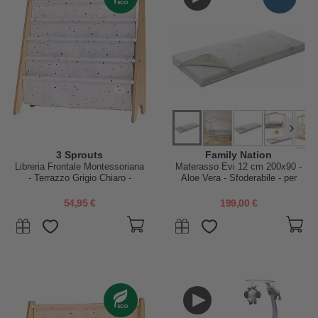
...
3 Sprouts
Family Nation
Libreria Frontale Montessoriana
Materasso Evi 12 cm 200x90 -
- Terrazzo Grigio Chiaro -
Aloe Vera - Sfoderabile - per
Poliestere Riciclato - 61x63
Letto Montessori Evolutivo Evi
x25,4 cm
4 in 1
54,95 €
199,00 €