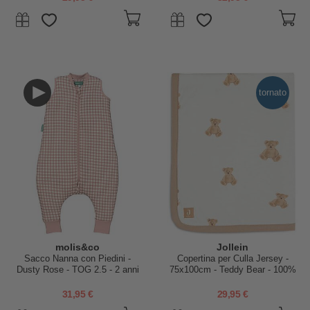
tornato
molis&co
Jollein
Sacco Nanna con Piedini -
Copertina per Culla Jersey -
Dusty Rose - TOG 2.5 - 2 anni
75x100cm - Teddy Bear - 100%
(80-90 cm)
Cotone Bio
31,95 €
29,95 €