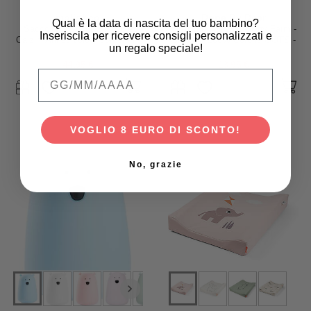
molis&co
Done By Deer
Qual è la data di nascita del tuo bambino?
Sacco Nanna con Piedini e
Copertina Milleusi - Tiny Farm -
Inseriscila per ricevere consigli personalizzati e
Calzini Antiscivolo Incorporati -
Sabbia - 100% Cotone GOTS -
un regalo speciale!
Maniche Removibili - Duck
120x120cm
Family - TOG 2.5 - 2 anni (80-90
44,95 €
13,95 €
Qual è la data di nascita del tuo bambino
cm)
VOGLIO 8 EURO DI SCONTO!
No, grazie