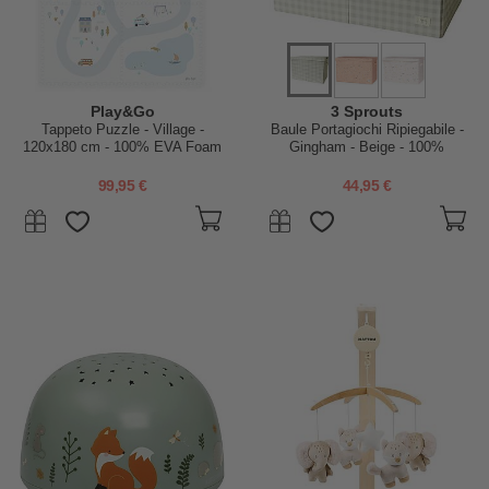
Play&Go
3 Sprouts
Tappeto Puzzle - Village -
Baule Portagiochi Ripiegabile -
120x180 cm - 100% EVA Foam
Gingham - Beige - 100%
Poliestere Riciclato -
62x38x38cm
99,95 €
44,95 €