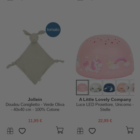
tornato
Jollein
A Little Lovely Company
Doudou Coniglietto - Verde Oliva
Luce LED Proiettore, Unicorno -
- 40x40 cm - 100% Cotone
Stelle
11,95 €
22,95 €