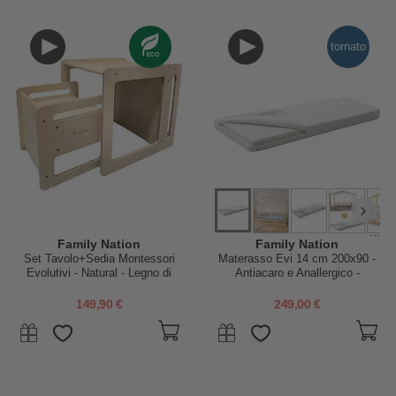
tornato
...
Family Nation
Family Nation
Set Tavolo+Sedia Montessori
Materasso Evi 14 cm 200x90 -
Evolutivi - Natural - Legno di
Antiacaro e Anallergico -
Betulla - Cresce Con Il Tuo
Sfoderabile - per Letto
Bambino
Montessori Evolutivo Evi 4 in 1
149,90 €
249,00 €