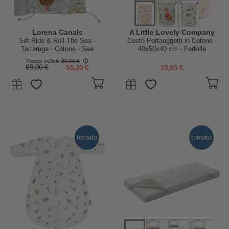
Lorena Canals
A Little Lovely Company
Set Ride & Roll The Sea -
Cesto Portaoggetti in Cotone -
Tartaruga - Cotone - Sea
40x50x40 cm - Farfalle
Wonders Collection - Pista
Prezzo iniziale
69,00 €
Lunga 4 metri!
69,00 €
55,20 €
19,95 €
tornato
tornato