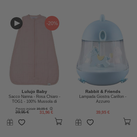
-20%
Lulujo Baby
Rabbit & Friends
Sacco Nanna - Rosa Chiaro -
Lampada Giostra Carillon -
TOG1 - 100% Mussola di
Azzurro
Cotone
Prezzo iniziale
39,95 €
39,95 €
31,96 €
39,95 €