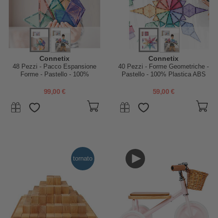
Connetix
Connetix
48 Pezzi - Pacco Espansione
40 Pezzi - Forme Geometriche -
Forme - Pastello - 100%
Pastello - 100% Plastica ABS
Plastica ABS Atossica -
Atossica - Apprendimento
Apprendimento STEM!
STEM!
99,00 €
59,00 €
tornato