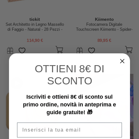
tickit
Kiimento
Set Architetto in Legno Massello
Fotocamera Digitale
di Faggio - Natural - 28 Pezzi -
Touchscreen Kiimento - Spider-
12m+
Man - Foto e Video - Dai 5 Anni
114,90 €
89,95 €
OTTIENI
8€ DI
SCONTO
Iscriviti e ottieni 8€ di sconto sul
primo ordine, novità in anteprima e
guide gratuite! 🎁
Email