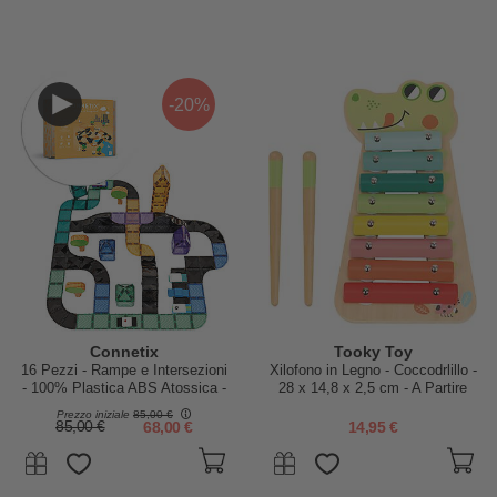
-20%
Connetix
Tooky Toy
16 Pezzi - Rampe e Intersezioni
Xilofono in Legno - Coccodrlillo -
- 100% Plastica ABS Atossica -
28 x 14,8 x 2,5 cm - A Partire
Apprendimento STEM!
Dai 18 Mesi
Prezzo iniziale
85,00 €
85,00 €
68,00 €
14,95 €