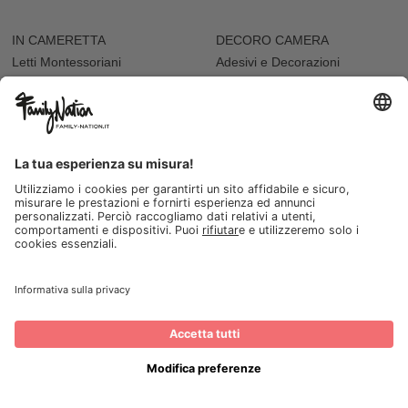
IN CAMERETTA
DECORO CAMERA
Letti Montessoriani
Adesivi e Decorazioni
Cassettiere
Adesivi da Parete
Letti e Culle
Tappeti e Pouf
Mensole
Cuscini Arredo
Sdraiette
Accessori Bambole
ALLATTAMENTO E PAPPA
VARIE
Biberon
Accappatoi e Asciugamani
Borracce
Vaschette Igiene
Contenitori Cibo
Seggioloni
Tazze e Bicchieri
I NOSTRI NEGOZI
Seggioloni
FESTA
Abbigliamento da cerimonia
Festa del Papà