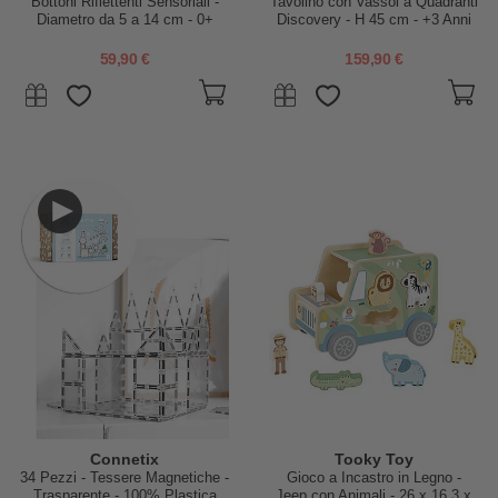
Bottoni Riflettenti Sensoriali -
Tavolino con Vassoi a Quadranti
Diametro da 5 a 14 cm - 0+
Discovery - H 45 cm - +3 Anni
59,90 €
159,90 €
Connetix
Tooky Toy
34 Pezzi - Tessere Magnetiche -
Gioco a Incastro in Legno -
Trasparente - 100% Plastica
Jeep con Animali - 26 x 16,3 x