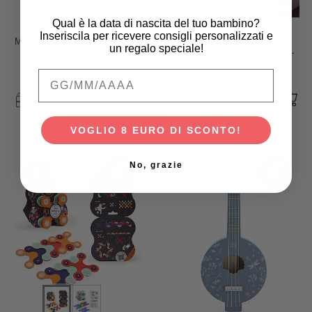
Qual è la data di nascita del tuo bambino?
The Zoofamily
tickit
Inseriscila per ricevere consigli personalizzati e
Macchina Fotografica Zoo Print
Lavagna Luminosa LED -
un regalo speciale!
- Volpe - Stampa le Foto
Cambia Colore - Formato A3 -
Istantaneamente!
46 x 34 cm - Stimola il
Qual è la data di nascita del tuo bambino
Divertimento e la Conoscenza
109,95 €
109,90 €
Sensoriale
VOGLIO 8 EURO DI SCONTO!
No, grazie