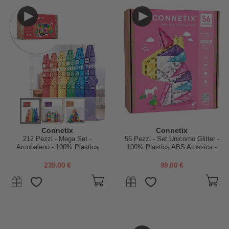
Connetix
Connetix
212 Pezzi - Mega Set -
56 Pezzi - Set Unicorno Glitter -
Arcobaleno - 100% Plastica
100% Plastica ABS Atossica -
ABS Atossica - Apprendimento
Apprendimento STEM!
STEM!
235,00 €
99,00 €