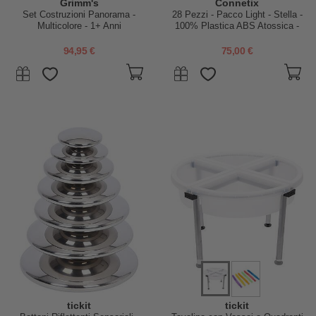
Grimm's
Connetix
Set Costruzioni Panorama -
28 Pezzi - Pacco Light - Stella -
Multicolore - 1+ Anni
100% Plastica ABS Atossica -
Apprendimento STEM!
94,95 €
75,00 €
tickit
tickit