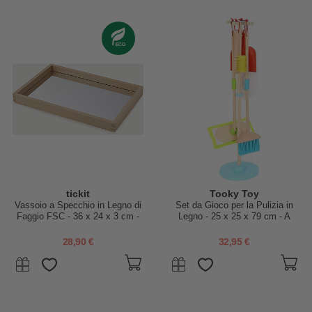
tickit
Tooky Toy
Vassoio a Specchio in Legno di
Set da Gioco per la Pulizia in
Faggio FSC - 36 x 24 x 3 cm -
Legno - 25 x 25 x 79 cm - A
0+
Partire Dai 3 Anni - Comprende
6 Pezzi
28,90 €
32,95 €