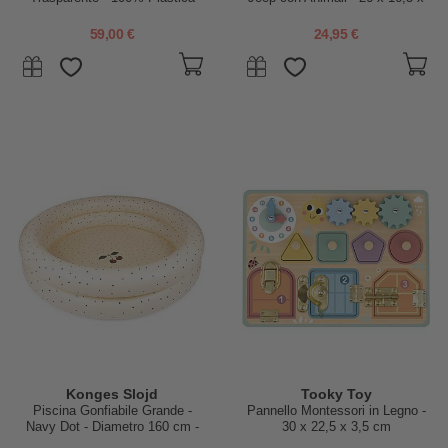
ABS Atossica - Apprendimento
17,7 cm - A Partire Dai 18 Mesi
STEM!
59,00 €
24,95 €
Konges Slojd
Tooky Toy
Piscina Gonfiabile Grande -
Pannello Montessori in Legno -
Navy Dot - Diametro 160 cm -
30 x 22,5 x 3,5 cm
3+ anni