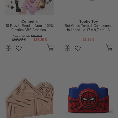
Connetix
Tooky Toy
48 Pezzi - Roads - Nero - 100%
Set Gioco Torta di Compleanno
Plastica ABS Atossica -
in Legno - ø 17 x 9,7 cm - A
Apprendimento STEM!
Partire Dai 18 Mesi -
Prezzo iniziale
159,00 €
Comprende 20 Pezzi
159,00 €
127,20 €
16,95 €