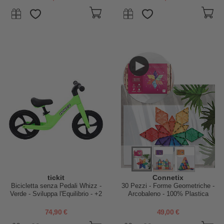
tickit
Connetix
Bicicletta senza Pedali Whizz -
30 Pezzi - Forme Geometriche -
Verde - Sviluppa l'Equilibrio - +2
Arcobaleno - 100% Plastica
Anni
ABS Atossica - Apprendimento
STEM!
74,90 €
49,00 €