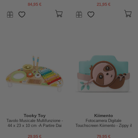
84,95 €
21,95 €
Tooky Toy
Kiimento
Tavolo Musicale Multifunzione -
Fotocamera Digitale
44 x 23 x 10 cm -A Partire Dai
Touchscreen Kiimento - Zippy il
24 Mesi
Bradipo - Foto e Video - Dai 5
Anni
29,95 €
79,95 €