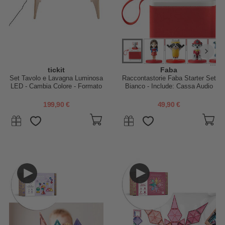
...
tickit
Faba
Set Tavolo e Lavagna Luminosa
Raccontastorie Faba Starter Set
LED - Cambia Colore - Formato
Bianco - Include: Cassa Audio
A2 - 63,5 x 46 cm - Stimola il
Bluetooth + Personaggio Sonoro
Divertimento e la Conoscenza
- 15 Brani
199,90 €
49,90 €
Sensoriale