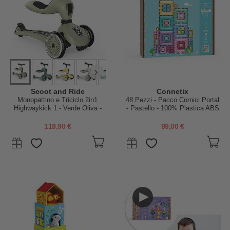
Scoot and Ride
Connetix
Monopattino e Triciclo 2in1
48 Pezzi - Pacco Cornici Portal
Highwaykick 1 - Verde Oliva -
- Pastello - 100% Plastica ABS
Da 1 a 5 anni
Atossica - Apprendimento
STEM! - +3 anni
119,90 €
99,00 €