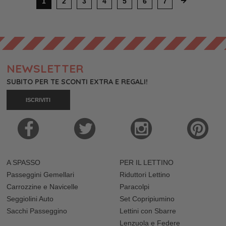
1
2
3
4
5
6
7
NEWSLETTER
SUBITO PER TE SCONTI EXTRA E REGALI!
ISCRIVITI
A SPASSO
PER IL LETTINO
Passeggini Gemellari
Riduttori Lettino
Carrozzine e Navicelle
Paracolpi
Seggiolini Auto
Set Copripiumino
Sacchi Passeggino
Lettini con Sbarre
Lenzuola e Federe