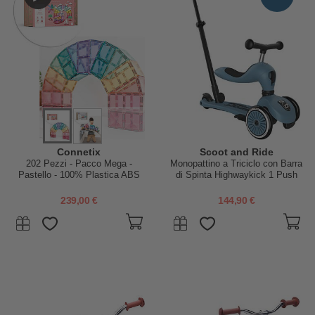
Connetix
Scoot and Ride
202 Pezzi - Pacco Mega -
Monopattino a Triciclo con Barra
Pastello - 100% Plastica ABS
di Spinta Highwaykick 1 Push
Atossica - Apprendimento
and Go - Steel
STEM!
239,00 €
144,90 €