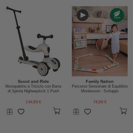
Scoot and Ride
Family Nation
Monopattino a Triciclo con Barra
Percorso Sensoriale di Equilibrio
di Spinta Highwaykick 1 Push
Montessori - Sviluppo
and Go - Ash
Psicomotorio - 2+ anni - in
Legno
144,90 €
74,90 €