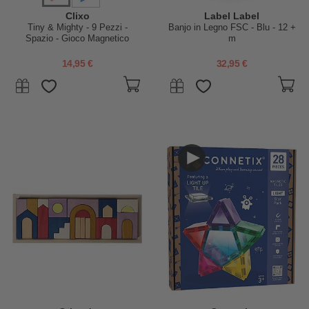
Clixo
Label Label
Tiny & Mighty - 9 Pezzi -
Banjo in Legno FSC - Blu - 12 +
Spazio - Gioco Magnetico
m
STEAM - 4+ Anni
14,95 €
32,95 €