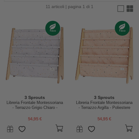
11 articoli | pagina 1 di 1
3 Sprouts
3 Sprouts
Libreria Frontale Montessoriana
Libreria Frontale Montessoriana
- Terrazzo Grigio Chiaro -
- Terrazzo Argilla - Poliestere
Poliestere Riciclato - 61x63
Riciclato - 61x63 x25,4 cm
x25,4 cm
54,95 €
54,95 €