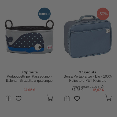
-50%
tornato
3 Sprouts
3 Sprouts
Portaoggetti per Passeggino -
Borsa Portapranzo - Blu - 100%
Balena - Si adatta a qualunque
Poliestere PET Riciclato
passeggino!
Prezzo iniziale
31,95 €
24,95 €
31,95 €
15,97 €