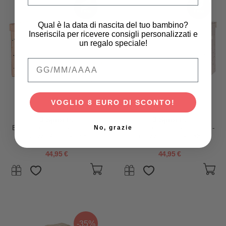
Qual è la data di nascita del tuo bambino?
Inseriscila per ricevere consigli personalizzati e
un regalo speciale!
Qual è la data di nascita del tuo bambino
VOGLIO 8 EURO DI SCONTO!
3 Sprouts
3 Sprouts
No, grazie
Baule Portagiochi Ripiegabile -
Baule Portagiochi Ripiegabile -
Terrazzo Argilla - 100%
Terrazzo Crema - 100%
Poliestere Riciclato -
Poliestere Riciclato -
62x38x38cm
62x38x38cm
44,95 €
44,95 €
-35%