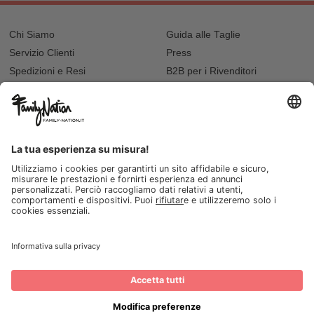
Chi Siamo
Guida alle Taglie
Servizio Clienti
Press
Spedizioni e Resi
B2B per i Rivenditori
Privacy
Cookie Policy
Recupero password?
Lavora con noi
Lista regalo e nascita
I nostri negozi
© 2026, Family Nation Società Benefit S.r.L. Firenze, Italia