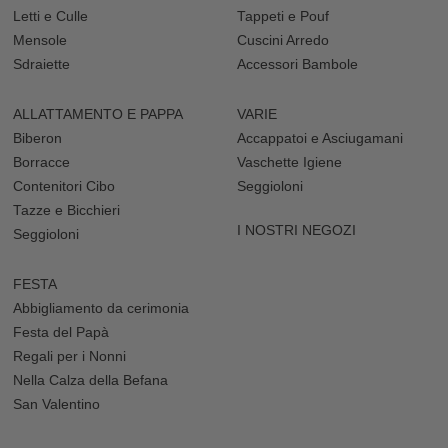
Letti e Culle
Tappeti e Pouf
Mensole
Cuscini Arredo
Sdraiette
Accessori Bambole
ALLATTAMENTO E PAPPA
VARIE
Biberon
Accappatoi e Asciugamani
Borracce
Vaschette Igiene
Contenitori Cibo
Seggioloni
Tazze e Bicchieri
I NOSTRI NEGOZI
Seggioloni
FESTA
Abbigliamento da cerimonia
Festa del Papà
Regali per i Nonni
Nella Calza della Befana
San Valentino