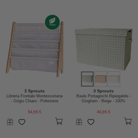
3 Sprouts
3 Sprouts
Libreria Frontale Montessoriana
Baule Portagiochi Ripiegabile -
- Grigio Chiaro - Poliestere
Gingham - Beige - 100%
Riciclato - 61x63 x25,4 cm
Poliestere Riciclato -
62x38x38cm
54,95 €
44,95 €