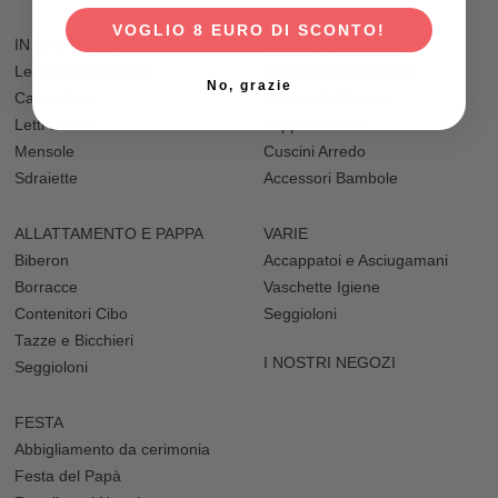
VOGLIO 8 EURO DI SCONTO!
IN CAMERETTA
DECORO CAMERA
Letti Montessoriani
Adesivi e Decorazioni
No, grazie
Cassettiere
Adesivi da Parete
Letti e Culle
Tappeti e Pouf
Mensole
Cuscini Arredo
Sdraiette
Accessori Bambole
ALLATTAMENTO E PAPPA
VARIE
Biberon
Accappatoi e Asciugamani
Borracce
Vaschette Igiene
Contenitori Cibo
Seggioloni
Tazze e Bicchieri
I NOSTRI NEGOZI
Seggioloni
FESTA
Abbigliamento da cerimonia
Festa del Papà