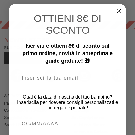
OTTIENI
8€ DI
SCONTO
NEWSLETTER
Iscriviti e ottieni 8€ di sconto sul
SUBITO PER TE SCONTI EXTRA E REGALI!
primo ordine, novità in anteprima e
ISCRIVITI
guide gratuite! 🎁
Email
A SPASSO
PER IL LETTINO
Qual è la data di nascita del tuo bambino?
Inseriscila per ricevere consigli personalizzati e
Passeggini Gemellari
Riduttori Lettino
un regalo speciale!
Carrozzine e Navicelle
Paracolpi
Seggiolini Auto
Set Copripiumino
Qual è la data di nascita del tuo bambino
Sacchi Passeggino
Lettini con Sbarre
Lenzuola e Federe