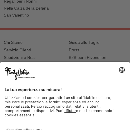
Regali per i Nonni
Nella Calza della Befana
San Valentino
Chi Siamo
Guida alle Taglie
Servizio Clienti
Press
Spedizioni e Resi
B2B per i Rivenditori
Privacy
Cookie Policy
Recupero password?
Lavora con noi
Lista regalo e nascita
I nostri negozi