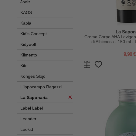
Joolz
KAOS
Kapla
La Sapon
Kid's Concept
Crema Corpo AHA Levigante
di Albicocca - 150 ml -
Kidywolf
Emergen
9,90 €
Kiimento
Kite
Konges Slojd
L'ippocampo Ragazzi
La Saponaria
Label Label
Leander
Leokid