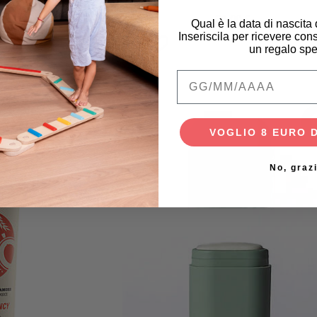
re - Latta
Volpe Artica
€
21,00 €
Qual è la data di nascita
Inseriscila per ricevere cons
un regalo spe
Qual è la data di na
VOGLIO 8 EURO 
No, graz