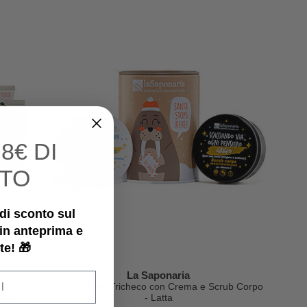
I
8€ DI
TO
€ di sconto sul
 in anteprima e
te! 🎁
La Saponaria
Crema
Salvadanaio Tricheco con Crema e Scrub Corpo
ghie
- Latta