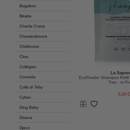
Bugaboo
Béaba
Charlie Crane
Chewies&more
Childhome
Clixo
Collégien
La Sapon
Connetix
EcoPowder Shampoo Refill 
Tree - in Po
Culla di Teby
6,50 €
Cybex
Ding Baby
Disana
Djeco