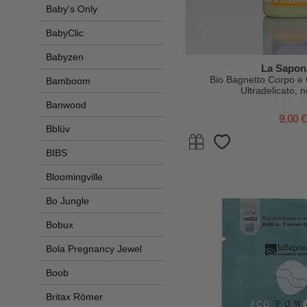
Baby's Only
BabyClic
Babyzen
La Sapon
Bio Bagnetto Corpo e C
Bamboom
Ultradelicato, 
Banwood
9,00 €
Bblüv
BIBS
Bloomingville
Bo Jungle
Bobux
Bola Pregnancy Jewel
Boob
Britax Römer