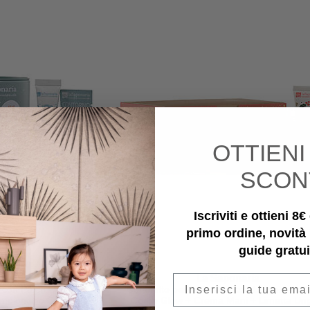
OTTIEN
SCON
Iscriviti e ottieni 8
primo ordine, novità
guide gratui
aria
La Saponaria
Email
 con Patch Occhi +
Cofanetto per le Feste - con Lipgloss + 
mpioncino Contorno
Corpo Glow + Crema Mani + Limetta Un