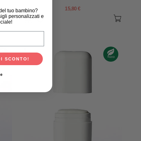
15,80 €
 del tuo bambino?
igli personalizzati e
ciale!
scita del tuo bambino?
DI SCONTO!
ie