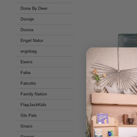
Done By Deer
Donsje
Doona
Engel Natur
ergobag
Ewers
Faba
Falcotto
Family Nation
FlapJackKids
Glo Pals
La Sapon
Graco
Salvadanaio Orso Polare
Contorno Occhi Wow + Ca
Grapat