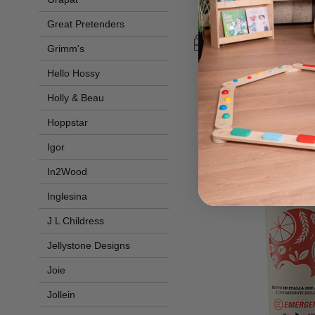
Occhi Lift&Resto
25,80 
Great Pretenders
Grimm's
Hello Hossy
Holly & Beau
Hoppstar
Igor
In2Wood
Inglesina
J L Childress
Jellystone Designs
Joie
Jollein