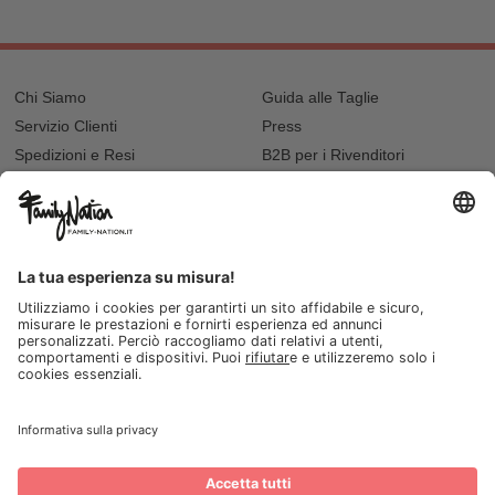
Chi Siamo
Guida alle Taglie
Servizio Clienti
Press
Spedizioni e Resi
B2B per i Rivenditori
Privacy
Cookie Policy
Recupero password?
Lavora con noi
Lista regalo e nascita
I nostri negozi