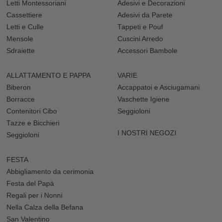
Letti Montessoriani
Adesivi e Decorazioni
Cassettiere
Adesivi da Parete
Letti e Culle
Tappeti e Pouf
Mensole
Cuscini Arredo
Sdraiette
Accessori Bambole
ALLATTAMENTO E PAPPA
VARIE
Biberon
Accappatoi e Asciugamani
Borracce
Vaschette Igiene
Contenitori Cibo
Seggioloni
Tazze e Bicchieri
I NOSTRI NEGOZI
Seggioloni
FESTA
Abbigliamento da cerimonia
Festa del Papà
Regali per i Nonni
Nella Calza della Befana
San Valentino