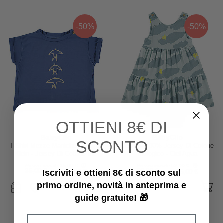
-50%
-50%
OTTIENI
8€ DI
BabyClic
BabyClic
SCONTO
T-Shirt Mezze Maniche - 3 Birds
Vestito- 100% Jersey Di Cotone
Klein - Jersey Di Cotone Bio
Biologico - Ciel Agua
Prezzo iniziale
35,00 €
Prezzo iniziale
52,00 €
35,00 €
17,50 €
52,00 €
26,00 €
Iscriviti e ottieni 8€ di sconto sul
primo ordine, novità in anteprima e
guide gratuite! 🎁
Email