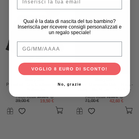
-50%
-40%
Qual è la data di nascita del tuo bambino?
Inseriscila per ricevere consigli personalizzati e
un regalo speciale!
Qual è la data di nascita del tuo bambino
VOGLIO 8 EURO DI SCONTO!
BabyClic
BabyClic
No, grazie
Pantaloni - Con Coulisse In Vita
Sacco Universale Oslo - Rosa -
- Anthracite
Vichy - 35x74 cm - TOG 4,5 -
Ovetto/Navicella e Gruppo 0
Prezzo iniziale
39,00 €
Prezzo iniziale
71,00 €
39,00 €
19,50 €
71,00 €
42,60 €