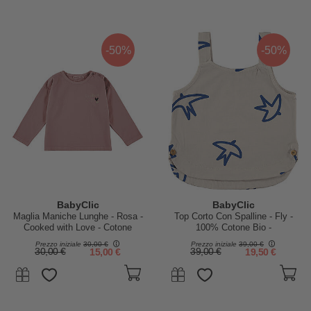
-50%
-50%
BabyClic
BabyClic
Maglia Maniche Lunghe - Rosa -
Top Corto Con Spalline - Fly -
Cooked with Love - Cotone
100% Cotone Bio -
Prezzo iniziale
30,00 €
Prezzo iniziale
39,00 €
30,00 €
15,00 €
39,00 €
19,50 €