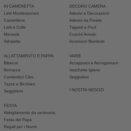
IN CAMERETTA
DECORO CAMERA
Letti Montessoriani
Adesivi e Decorazioni
Cassettiere
Adesivi da Parete
Letti e Culle
Tappeti e Pouf
Mensole
Cuscini Arredo
Sdraiette
Accessori Bambole
ALLATTAMENTO E PAPPA
VARIE
Biberon
Accappatoi e Asciugamani
Borracce
Vaschette Igiene
Contenitori Cibo
Seggioloni
Tazze e Bicchieri
I NOSTRI NEGOZI
Seggioloni
FESTA
Abbigliamento da cerimonia
Festa del Papà
Regali per i Nonni