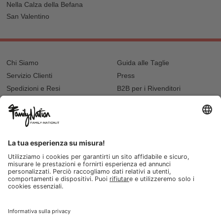
Nella Calza della Befana
San Valentino
Chi Siamo
Guida alle Taglie
Servizio Clienti
Press
Spedizioni e Resi
B2B per i Rivenditori
Privacy
Cookie Policy
Recupero password?
Lavora con noi
Lista regalo e nascita
I nostri negozi