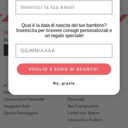
Email
Qual è la data di nascita del tuo bambino?
Inseriscila per ricevere consigli personalizzati e
NEWSLETTER
un regalo speciale!
SUBITO PER TE SCONTI EXTRA E REGALI!
Qual è la data di nascita del tuo bambino
ISCRIVITI
VOGLIO 8 EURO DI SCONTO!
No, grazie
A SPASSO
PER IL LETTINO
Passeggini Gemellari
Riduttori Lettino
Carrozzine e Navicelle
Paracolpi
Seggiolini Auto
Set Copripiumino
Sacchi Passeggino
Lettini con Sbarre
Lenzuola e Federe