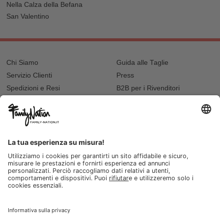
Nella Calza della Befana
San Valentino
Chi Siamo
Guida alle Taglie
Servizio Clienti
Press
Spedizioni e Resi
B2B per i Rivenditori
Privacy
Cookie Policy
Recupero password?
Lavora con noi
Lista regalo e nascita
I nostri negozi