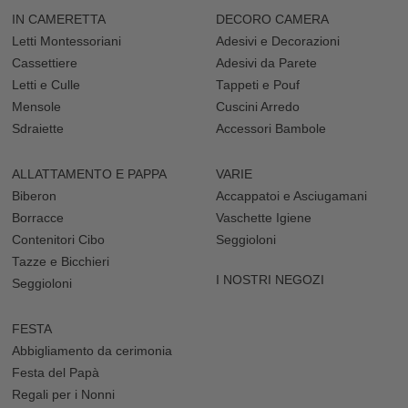
IN CAMERETTA
DECORO CAMERA
Letti Montessoriani
Adesivi e Decorazioni
Cassettiere
Adesivi da Parete
Letti e Culle
Tappeti e Pouf
Mensole
Cuscini Arredo
Sdraiette
Accessori Bambole
ALLATTAMENTO E PAPPA
VARIE
Biberon
Accappatoi e Asciugamani
Borracce
Vaschette Igiene
Contenitori Cibo
Seggioloni
Tazze e Bicchieri
I NOSTRI NEGOZI
Seggioloni
FESTA
Abbigliamento da cerimonia
Festa del Papà
Regali per i Nonni