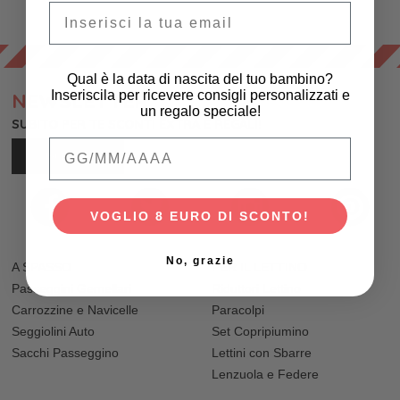
Email
Qual è la data di nascita del tuo bambino?
Inseriscila per ricevere consigli personalizzati e
NEWSLETTER
un regalo speciale!
SUBITO PER TE SCONTI EXTRA E REGALI!
Qual è la data di nascita del tuo bambino
ISCRIVITI
VOGLIO 8 EURO DI SCONTO!
No, grazie
A SPASSO
PER IL LETTINO
Passeggini Gemellari
Riduttori Lettino
Carrozzine e Navicelle
Paracolpi
Seggiolini Auto
Set Copripiumino
Sacchi Passeggino
Lettini con Sbarre
Lenzuola e Federe