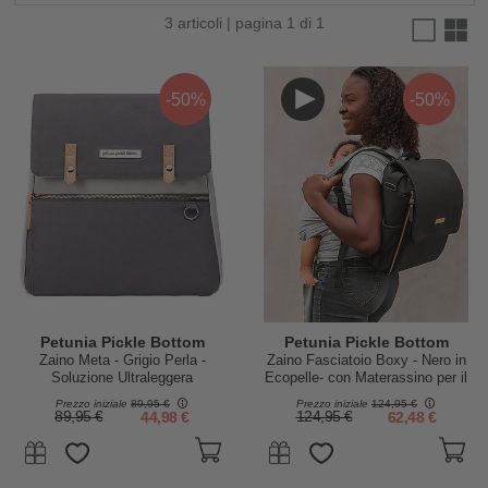
3 articoli | pagina 1 di 1
-50%
-50%
Petunia Pickle Bottom
Petunia Pickle Bottom
Zaino Meta - Grigio Perla -
Zaino Fasciatoio Boxy - Nero in
Soluzione Ultraleggera
Ecopelle- con Materassino per il
Funzionale ed Elegante per Te e
Cambio
Prezzo iniziale
89,95 €
Prezzo iniziale
124,95 €
il tuo Bambino!
89,95 €
44,98 €
124,95 €
62,48 €