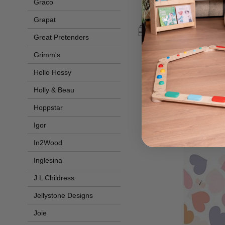
Graco
25,95 
Grapat
Great Pretenders
Grimm's
Hello Hossy
Holly & Beau
Hoppstar
Igor
In2Wood
Inglesina
J L Childress
Jellystone Designs
Joie