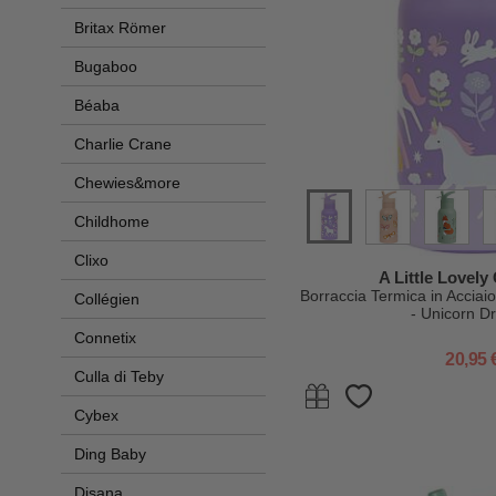
Britax Römer
Bugaboo
Béaba
Charlie Crane
Chewies&more
Childhome
Clixo
A Little Lovel
Borraccia Termica in Acciaio
Collégien
- Unicorn D
Connetix
20,95 
Culla di Teby
Cybex
Ding Baby
Disana