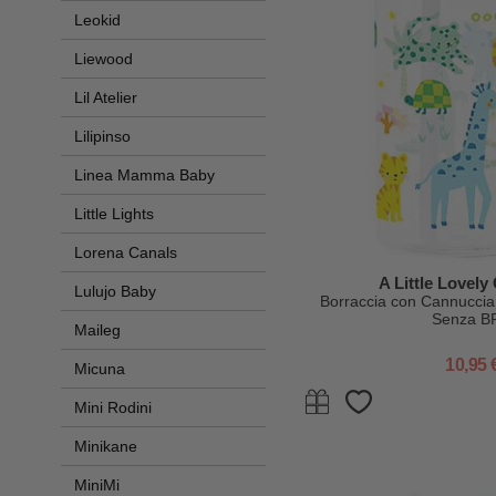
Leokid
Liewood
Lil Atelier
Lilipinso
Linea Mamma Baby
Little Lights
Lorena Canals
A Little Lovel
Lulujo Baby
Borraccia con Cannuccia 
Senza B
Maileg
10,95 
Micuna
Mini Rodini
Minikane
MiniMi