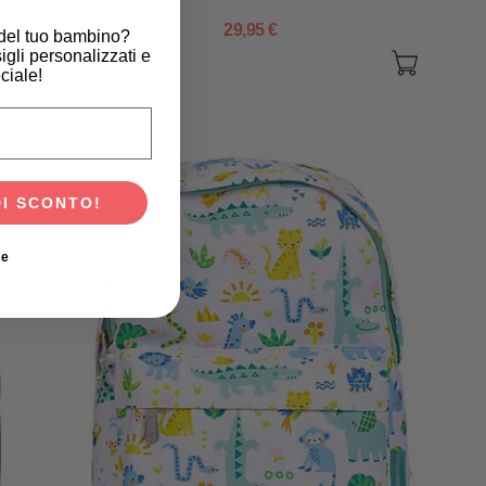
29,95 €
 del tuo bambino?
igli personalizzati e
ciale!
scita del tuo bambino?
DI SCONTO!
ie