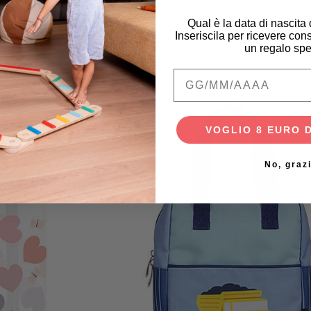
€
29,95 €
Qual è la data di nascita
Inseriscila per ricevere cons
un regalo spe
Qual è la data di na
VOGLIO 8 EURO 
No, graz