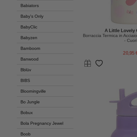
Babiators
Baby's Only
BabyClic
A Little Lovel
Borraccia Termica in Acciaio
Babyzen
- Cuor
Bamboom
20,95 
Banwood
Bblüv
BIBS
Bloomingville
Bo Jungle
Bobux
Bola Pregnancy Jewel
Boob