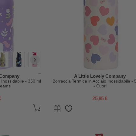
...
y Company
A Little Lovely Company
 Inossidabile - 350 ml
Borraccia Termica in Acciaio Inossidabile - 
reams
- Cuori
€
25,95 €