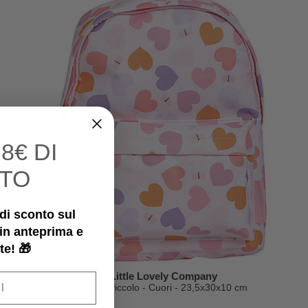
I
8€ DI
TO
€ di sconto sul
 in anteprima e
te! 🎁
A Little Lovely Company
26 x 10
Zainetto Piccolo - Cuori - 23,5x30x10 cm