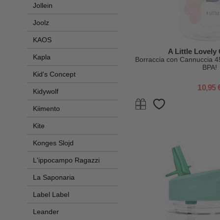
Jollein
Joolz
KAOS
A Little Lovel
Kapla
Borraccia con Cannuccia 45
BPA!
Kid's Concept
10,95 
Kidywolf
Kiimento
Kite
Konges Slojd
L'ippocampo Ragazzi
La Saponaria
Label Label
Leander