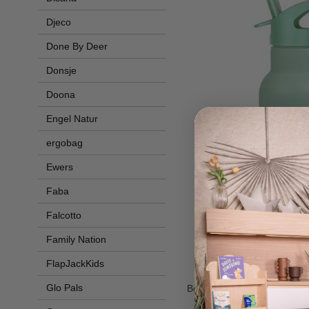
Djeco
Done By Deer
Donsje
Doona
Engel Natur
ergobag
Ewers
Faba
Falcotto
Family Nation
FlapJackKids
A Little Lovel
Glo Pals
Borraccia Termica in Acciaio
- Amici della