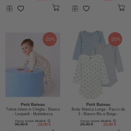
-20%
-20%
Petit Bateau
Petit Bateau
Tutina Intera in Ciniglia - Bianco
Body Manica Lunga - Pacco da
- Leopardi - Morbidezza
3 - Bianco Blu e Beige -
Estrema!
Millerighe e Balene - 100%
Prezzo iniziale
35,00 €
Prezzo iniziale
25,00 €
Cotone Bio
35,00 €
28,00 €
25,00 €
20,00 €