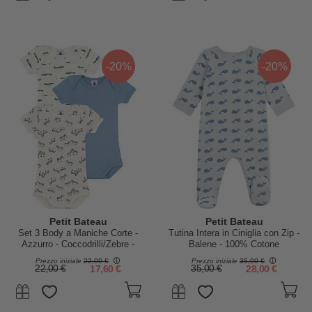
-20%
-20%
Petit Bateau
Petit Bateau
Set 3 Body a Maniche Corte -
Tutina Intera in Ciniglia con Zip -
Azzurro - Coccodrilli/Zebre -
Balene - 100% Cotone
100% Cotone
Prezzo iniziale
22,00 €
Prezzo iniziale
35,00 €
22,00 €
17,60 €
35,00 €
28,00 €