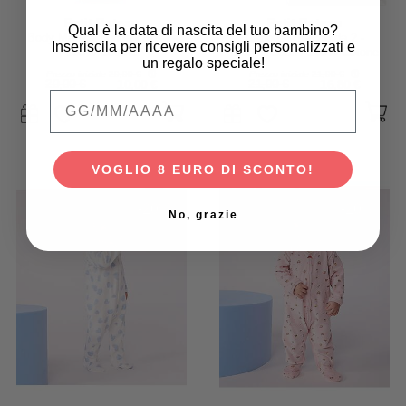
Petit Bateau
Petit Bateau
Qual è la data di nascita del tuo bambino?
Body Manica Lunga - Rosa -
Canotta - Pacco da 2 -
Inseriscila per ricevere consigli personalizzati e
100% Cotone
Bianco/Cuori - 100% Cotone
un regalo speciale!
Oeko-Tex
Prezzo iniziale
20,00 €
Prezzo iniziale
21,00 €
20,00 €
10,00 €
21,00 €
16,80 €
Qual è la data di nascita del tuo bambino
VOGLIO 8 EURO DI SCONTO!
-20%
-20%
No, grazie