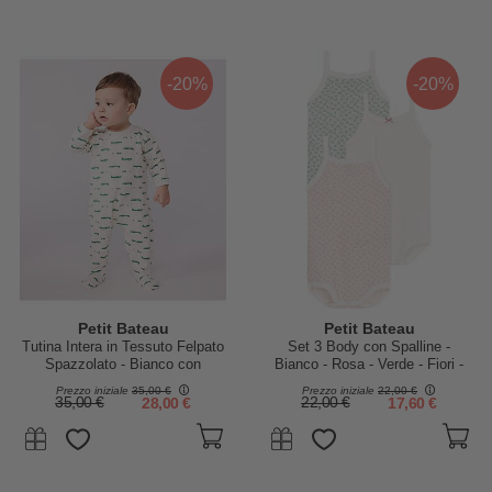
-20%
-20%
Petit Bateau
Petit Bateau
Tutina Intera in Tessuto Felpato
Set 3 Body con Spalline -
Spazzolato - Bianco con
Bianco - Rosa - Verde - Fiori -
Coccodrilli - Aperto sulla
100% Cotone
Prezzo iniziale
35,00 €
Prezzo iniziale
22,00 €
Schiena - 100% Cotone
35,00 €
28,00 €
22,00 €
17,60 €