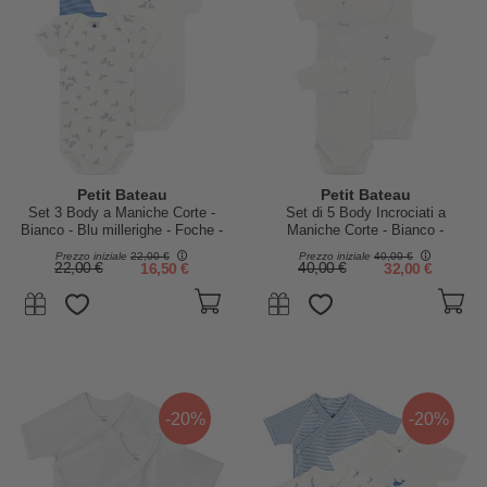
Petit Bateau
Petit Bateau
Set 3 Body a Maniche Corte -
Set di 5 Body Incrociati a
Bianco - Blu millerighe - Foche -
Maniche Corte - Bianco -
100% Cotone
Animali - Giorni della Settimana
Prezzo iniziale
22,00 €
Prezzo iniziale
40,00 €
- 100% Cotone Bio
22,00 €
16,50 €
40,00 €
32,00 €
-20%
-20%