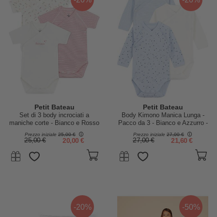
Petit Bateau
Petit Bateau
Set di 3 body incrociati a
Body Kimono Manica Lunga -
maniche corte - Bianco e Rosso
Pacco da 3 - Bianco e Azzurro -
- Millerighe - Stelle - 100%
Stelle e Righe - 100% Cotone
Prezzo iniziale
25,00 €
Prezzo iniziale
27,00 €
Cotone
Bio
25,00 €
20,00 €
27,00 €
21,60 €
-20%
-50%