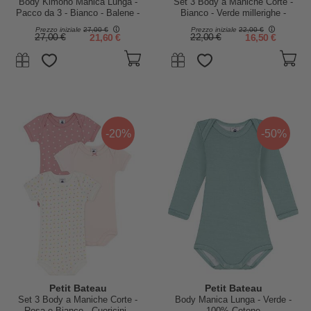
Body Kimono Manica Lunga -
Set 3 Body a Maniche Corte -
Pacco da 3 - Bianco - Balene -
Bianco - Verde millerighe -
100% Cotone Bio
Furgoni - 100% Cotone
Prezzo iniziale
27,00 €
Prezzo iniziale
22,00 €
27,00 €
21,60 €
22,00 €
16,50 €
-20%
-50%
Petit Bateau
Petit Bateau
Set 3 Body a Maniche Corte -
Body Manica Lunga - Verde -
Rosa e Bianco - Cuoricini -
100% Cotone