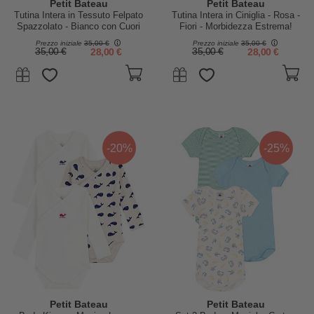
Petit Bateau
Petit Bateau
Tutina Intera in Tessuto Felpato
Tutina Intera in Ciniglia - Rosa -
Spazzolato - Bianco con Cuori
Fiori - Morbidezza Estrema!
Azzurri - 100% Cotone
Prezzo iniziale
35,00 €
Prezzo iniziale
35,00 €
35,00 €
28,00 €
35,00 €
28,00 €
-20%
-25%
Petit Bateau
Petit Bateau