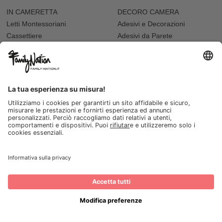
IN CAMERETTA
DECORO CAMERA
Letti Montessoriani
Adesivi e Decorazioni
Cassettiere
Adesivi da Parete
Letti e Culle
Tappeti e Pouf
Mensole
Cuscini Arredo
Sdraiette
Accessori Bambole
ALLATTAMENTO E PAPPA
VARIE
Biberon
Accappatoi e Asciugamani
Borracce
Vaschette Igiene
Contenitori Cibo
Seggioloni
Tazze e Bicchieri
I NOSTRI NEGOZI
Seggioloni
FESTA
Abbigliamento da cerimonia
Festa del Papà
Regali per i Nonni