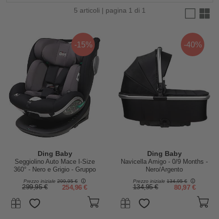
5 articoli | pagina 1 di 1
-15%
-40%
Ding Baby
Ding Baby
Seggiolino Auto Mace I-Size
Navicella Amigo - 0/9 Months -
360° - Nero e Grigio - Gruppo
Nero/Argento
0+/1/2/3
Prezzo iniziale
299,95 €
Prezzo iniziale
134,95 €
299,95 €
254,96 €
134,95 €
80,97 €