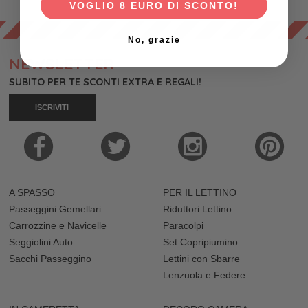
VOGLIO 8 EURO DI SCONTO!
No, grazie
NEWSLETTER
SUBITO PER TE SCONTI EXTRA E REGALI!
ISCRIVITI
A SPASSO
PER IL LETTINO
Passeggini Gemellari
Riduttori Lettino
Carrozzine e Navicelle
Paracolpi
Seggiolini Auto
Set Copripiumino
Sacchi Passeggino
Lettini con Sbarre
Lenzuola e Federe