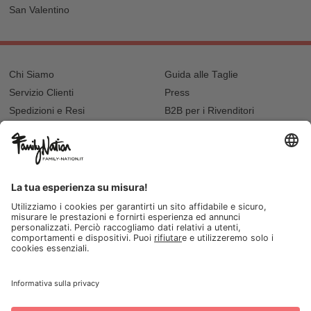
San Valentino
Chi Siamo
Guida alle Taglie
Servizio Clienti
Press
Spedizioni e Resi
B2B per i Rivenditori
Privacy
Cookie Policy
Recupero password?
Lavora con noi
Lista regalo e nascita
I nostri negozi