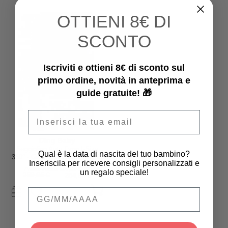
OTTIENI
8€ DI
-15%
SCONTO
Iscriviti e ottieni 8€ di sconto sul
primo ordine, novità in anteprima e
guide gratuite! 🎁
Email
Ding Baby
Seggiolino Auto Fynn I-Size
Qual è la data di nascita del tuo bambino?
360° - Grigio - Gruppo 0+/1/2/3
Inseriscila per ricevere consigli personalizzati e
Prezzo iniziale
299,95 €
un regalo speciale!
299,95 €
254,96 €
Qual è la data di nascita del tuo bambino