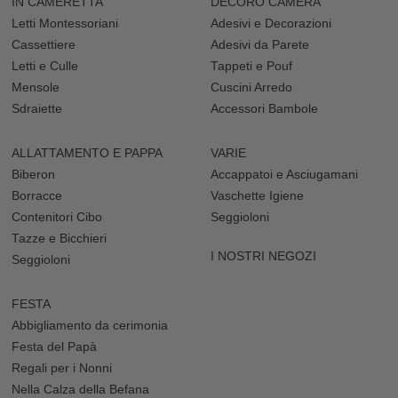
IN CAMERETTA
DECORO CAMERA
Letti Montessoriani
Adesivi e Decorazioni
Cassettiere
Adesivi da Parete
Letti e Culle
Tappeti e Pouf
Mensole
Cuscini Arredo
Sdraiette
Accessori Bambole
ALLATTAMENTO E PAPPA
VARIE
Biberon
Accappatoi e Asciugamani
Borracce
Vaschette Igiene
Contenitori Cibo
Seggioloni
Tazze e Bicchieri
I NOSTRI NEGOZI
Seggioloni
FESTA
Abbigliamento da cerimonia
Festa del Papà
Regali per i Nonni
Nella Calza della Befana