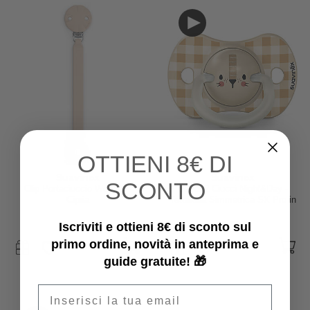
OTTIENI
8€ DI
Suavinex
Suavinex
SCONTO
Clip Portaciuccio Wonder -
Set di 2 Ciucci Night&Day -
Cipria
Tettarella Simmetrica SX Pro in
Silicone - Leone - 6-18 Mesi
12,90 €
11,50 €
Iscriviti e ottieni 8€ di sconto sul
primo ordine, novità in anteprima e
guide gratuite! 🎁
Email