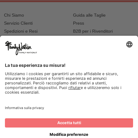
Chi Siamo
Guida alle Taglie
Servizio Clienti
Press
Spedizioni e Resi
B2B per i Rivenditori
Privacy
Cookie Policy
Recupero password?
Lavora con noi
Lista regalo e nascita
I nostri negozi
© 2026, Family Nation Società Benefit S.r.L. Firenze, Italia