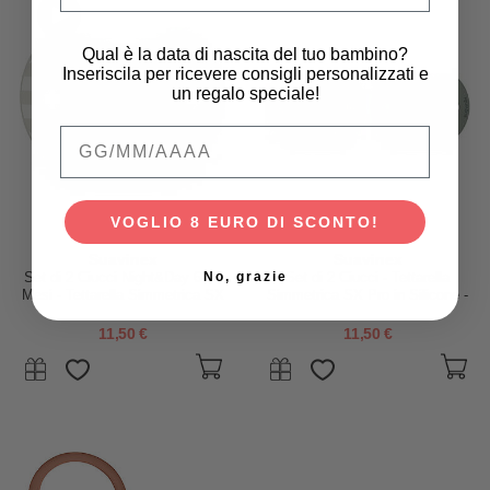
Qual è la data di nascita del tuo bambino?
Inseriscila per ricevere consigli personalizzati e
un regalo speciale!
Qual è la data di nascita del tuo bambino
VOGLIO 8 EURO DI SCONTO!
Suavinex
Suavinex
No, grazie
Set di 2 Ciucci Night&Day 6-18
Set di 2 Ciucci - Tettarella
Mesi - Tettarella Simmetrica SX
Simmetrica SX Pro in Silicone -
Pro in Silicone - Elefante - Si
Verde - 6-18 Mesi
Illuminano al Buio
11,50 €
11,50 €