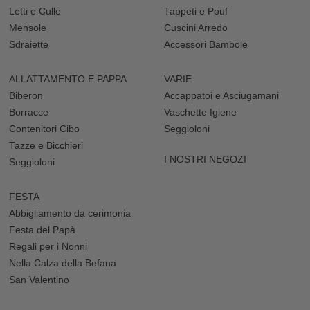
Letti e Culle
Tappeti e Pouf
Mensole
Cuscini Arredo
Sdraiette
Accessori Bambole
ALLATTAMENTO E PAPPA
VARIE
Biberon
Accappatoi e Asciugamani
Borracce
Vaschette Igiene
Contenitori Cibo
Seggioloni
Tazze e Bicchieri
I NOSTRI NEGOZI
Seggioloni
FESTA
Abbigliamento da cerimonia
Festa del Papà
Regali per i Nonni
Nella Calza della Befana
San Valentino