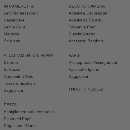
IN CAMERETTA
DECORO CAMERA
Letti Montessoriani
Adesivi e Decorazioni
Cassettiere
Adesivi da Parete
Letti e Culle
Tappeti e Pouf
Mensole
Cuscini Arredo
Sdraiette
Accessori Bambole
ALLATTAMENTO E PAPPA
VARIE
Biberon
Accappatoi e Asciugamani
Borracce
Vaschette Igiene
Contenitori Cibo
Seggioloni
Tazze e Bicchieri
I NOSTRI NEGOZI
Seggioloni
FESTA
Abbigliamento da cerimonia
Festa del Papà
Regali per i Nonni