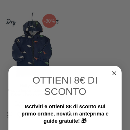
-30%
OTTIENI
8€ DI
Holly & Beau
SCONTO
Giacca Impermeabile Cambia
Colore - Dinosauro - Extra
Morbido e Traspirante
Prezzo iniziale
59,00 €
59,00 €
41,30 €
Iscriviti e ottieni 8€ di sconto sul
primo ordine, novità in anteprima e
guide gratuite! 🎁