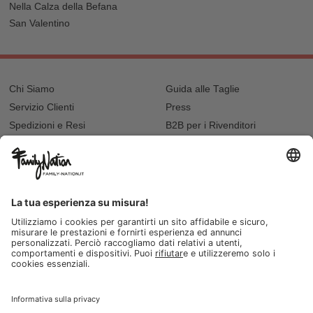
Nella Calza della Befana
San Valentino
Chi Siamo
Guida alle Taglie
Servizio Clienti
Press
Spedizioni e Resi
B2B per i Rivenditori
Privacy
Cookie Policy
Recupero password?
Lavora con noi
Lista regalo e nascita
I nostri negozi