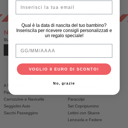
Email
Qual è la data di nascita del tuo bambino?
Inseriscila per ricevere consigli personalizzati e
NEWSLETTER
un regalo speciale!
SUBITO PER TE SCONTI EXTRA E REGALI!
Qual è la data di nascita del tuo bambino
ISCRIVITI
VOGLIO 8 EURO DI SCONTO!
No, grazie
A SPASSO
PER IL LETTINO
Passeggini Gemellari
Riduttori Lettino
Carrozzine e Navicelle
Paracolpi
Seggiolini Auto
Set Copripiumino
Sacchi Passeggino
Lettini con Sbarre
Lenzuola e Federe